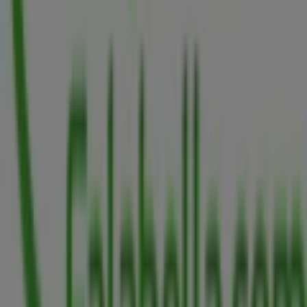
en todo el mundo.
Tiendeo
¿Qué hacemos?
Soluciones para empresas
Noticias y prensa
Trabaja con nosotros
Contáctanos
Contacto comercial y de marketing
Tienda mal colocada en el mapa
Notificar un folleto
¿Encontraste un problema en la web o en la
aplicación?