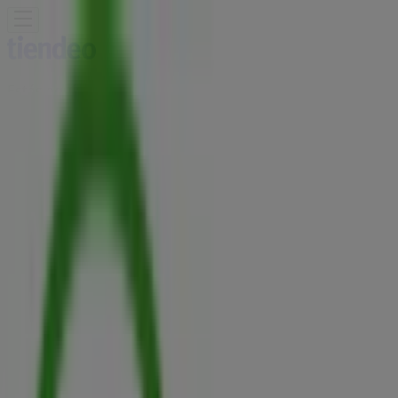
Estás aquí:
Medellín
Destacados
Supermercados
Ropa y
Zapatos
Almacenes
Hogar y Muebles
Informática y
Electrónica
Farmacias, Droguerías y Ópticas
Perfumerías y
Belleza
Restaurantes
Juguetes y Bebés
Deporte
Carros,
Motos y Repuestos
Ferreterías y Construcción
Libros y
Cine
Viajes
Bancos y Seguros
Publicidad
Agencias Viajes Falabella Medellín -