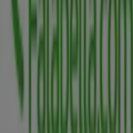
Índices
Marcas
Marcas locales
Negocios
Negocios cercanos
Productos
Productos locales
Ciudades
Descargar la app Tiendeo
Copyright © Tiendeo ® 2026 · Shopfully Marketing S.L.U. –
Palau de Mar – 08039 Barcelona, Spain