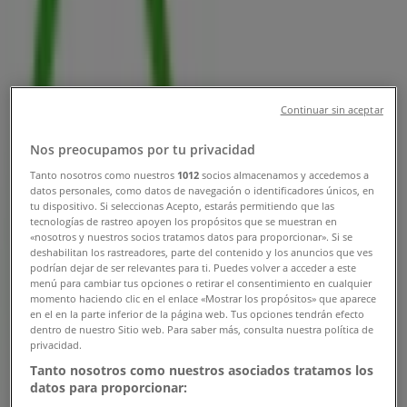
Direcciones, Teléfonos y Horarios
Tiendeo en Medellín
»
Ofertas de Viajes en Medellín
Continuar sin aceptar
»
Nos preocupamos por tu privacidad
Viajes Falabella en Medellín
»
Tanto nosotros como nuestros
1012
socios almacenamos y accedemos a
Tiendas de Viajes Falabella en Medellín
datos personales, como datos de navegación o identificadores únicos, en
tu dispositivo. Si seleccionas Acepto, estarás permitiendo que las
tecnologías de rastreo apoyen los propósitos que se muestran en
«nosotros y nuestros socios tratamos datos para proporcionar». Si se
deshabilitan los rastreadores, parte del contenido y los anuncios que ves
Viajes Falabella
podrían dejar de ser relevantes para ti. Puedes volver a acceder a este
menú para cambiar tus opciones o retirar el consentimiento en cualquier
Carrera 43 N° 36 – 04, Medellín
momento haciendo clic en el enlace «Mostrar los propósitos» que aparece
en el en la parte inferior de la página web. Tus opciones tendrán efecto
dentro de nuestro Sitio web. Para saber más, consulta nuestra política de
637 m
privacidad.
Tanto nosotros como nuestros asociados tratamos los
datos para proporcionar: