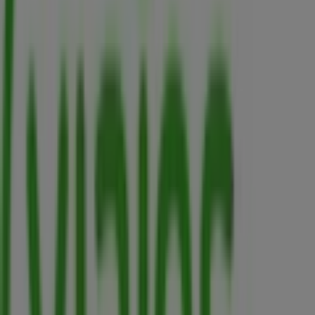
Folletos de Viajes Falabella en
Medellín
Viajes Falabella
Promociones
Vence el 10/8
Otros negocios de Viajes en
Medellín
Viajes Falabella