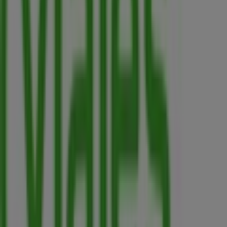
Bienvenido a Tiendeo, tu mejor opción para encontrar
no solo las mejores
ofertas
,
catálogos
y
promociones
,
sino también para descubrir las tiendas más destacadas
en
Medellín
. Durante el mes de
agosto de 2026
, en
nuestra plataforma podrás conocer tanto las últimas
novedades de
Viajes Falabella
, una de las marcas más
reconocidas, como la ubicación y detalles de las tiendas
más cercanas en
Medellín
.
En Tiendeo, no solo tendrás acceso a
promociones
y
descuentos, sino también a información sobre las
tiendas físicas de tu ciudad. Explora los catálogos de
Viajes Falabella
, encuentra las tiendas en
Medellín
y
descubre los productos con grandes descuentos para
ahorrar en tus compras este
agosto
. Además, te
mantenemos al tanto de las ubicaciones exactas,
horarios de atención y todos los detalles necesarios para
que puedas disfrutar de una experiencia de compra
completa en
Medellín
.