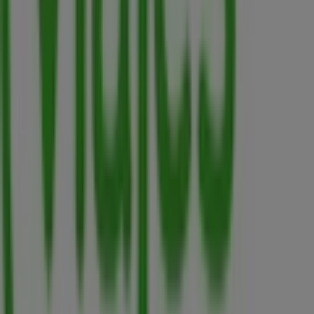
No pierdas la oportunidad de aprovechar las
ofertas
de
Viajes Falabella
en las tiendas de
Medellín
y mantente
actualizado con los mejores precios durante
agosto de
2026
. En Tiendeo, siempre encontrarás las mejores
tiendas y opciones de compra en
Medellín
. ¡Empieza a
explorar las tiendas y promociones que tenemos para ti
ahora mismo!
Publicidad