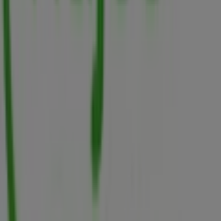
Tiendeo forma parte de Shopfully, la empresa
tecnológica que está reinventando las compras locales