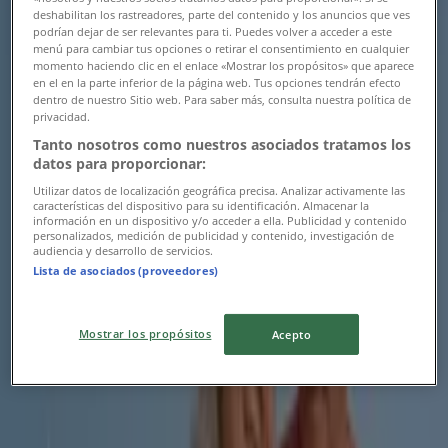
deshabilitan los rastreadores, parte del contenido y los anuncios que ves
podrían dejar de ser relevantes para ti. Puedes volver a acceder a este
Droguería la Economía
menú para cambiar tus opciones o retirar el consentimiento en cualquier
momento haciendo clic en el enlace «Mostrar los propósitos» que aparece
en el en la parte inferior de la página web. Tus opciones tendrán efecto
Ofertas Droguería la Economía
dentro de nuestro Sitio web. Para saber más, consulta nuestra política de
privacidad.
Vence el 10/8
Tanto nosotros como nuestros asociados tratamos los
datos para proporcionar:
Utilizar datos de localización geográfica precisa. Analizar activamente las
características del dispositivo para su identificación. Almacenar la
información en un dispositivo y/o acceder a ella. Publicidad y contenido
Droguería la Economía
personalizados, medición de publicidad y contenido, investigación de
audiencia y desarrollo de servicios.
Ofertas principales para ahorradores
Lista de asociados (proveedores)
Vence el 15/8
379 m - Chinú
Mostrar los propósitos
Acepto
Droguería la Economía
Ofertas para cazadores de gangas