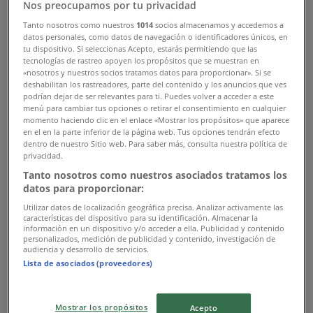
Nos preocupamos por tu privacidad
14:00 - 18:00
Tanto nosotros como nuestros
1014
socios almacenamos y accedemos a
Martes
datos personales, como datos de navegación o identificadores únicos, en
14:00 - 18:00
tu dispositivo. Si seleccionas Acepto, estarás permitiendo que las
Miércoles
tecnologías de rastreo apoyen los propósitos que se muestran en
«nosotros y nuestros socios tratamos datos para proporcionar». Si se
14:00 - 18:00
deshabilitan los rastreadores, parte del contenido y los anuncios que ves
Jueves
podrían dejar de ser relevantes para ti. Puedes volver a acceder a este
14:00 - 18:00
menú para cambiar tus opciones o retirar el consentimiento en cualquier
Viernes
momento haciendo clic en el enlace «Mostrar los propósitos» que aparece
en el en la parte inferior de la página web. Tus opciones tendrán efecto
14:00 - 18:00
dentro de nuestro Sitio web. Para saber más, consulta nuestra política de
Sábado
privacidad.
08:00 - 12:00
Tanto nosotros como nuestros asociados tratamos los
datos para proporcionar:
Mapa
01-800-0422222
Utilizar datos de localización geográfica precisa. Analizar activamente las
características del dispositivo para su identificación. Almacenar la
Cerrado
información en un dispositivo y/o acceder a ella. Publicidad y contenido
personalizados, medición de publicidad y contenido, investigación de
audiencia y desarrollo de servicios.
Lista de asociados (proveedores)
Domingo
Cerrado
Mostrar los propósitos
Acepto