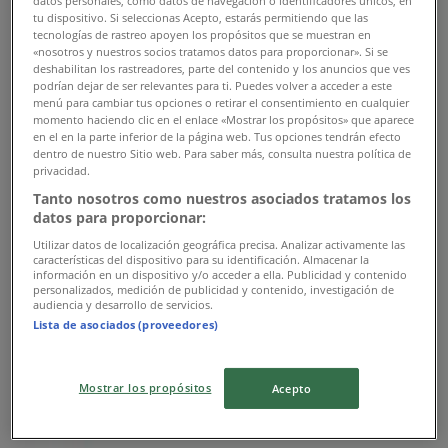
08:00 - 12:00
14:00 - 18:00
tu dispositivo. Si seleccionas Acepto, estarás permitiendo que las
tecnologías de rastreo apoyen los propósitos que se muestran en
Martes
«nosotros y nuestros socios tratamos datos para proporcionar». Si se
08:00 - 12:00
14:00 - 18:00
deshabilitan los rastreadores, parte del contenido y los anuncios que ves
Miércoles
podrían dejar de ser relevantes para ti. Puedes volver a acceder a este
menú para cambiar tus opciones o retirar el consentimiento en cualquier
08:00 - 12:00
14:00 - 18:00
momento haciendo clic en el enlace «Mostrar los propósitos» que aparece
Jueves
en el en la parte inferior de la página web. Tus opciones tendrán efecto
08:00 - 12:00
14:00 - 18:00
dentro de nuestro Sitio web. Para saber más, consulta nuestra política de
privacidad.
Viernes
08:00 - 12:00
14:00 - 18:00
Tanto nosotros como nuestros asociados tratamos los
Sábado
datos para proporcionar:
Utilizar datos de localización geográfica precisa. Analizar activamente las
Cerrado
características del dispositivo para su identificación. Almacenar la
información en un dispositivo y/o acceder a ella. Publicidad y contenido
personalizados, medición de publicidad y contenido, investigación de
Mapa
audiencia y desarrollo de servicios.
Lista de asociados (proveedores)
Cerrado
Mostrar los propósitos
Acepto
Domingo
Cerrado