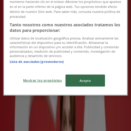
momento haciendo clic en el enlace «Mostrar los propósitos» que aparece
en el en la parte inferior de la página web. Tus opciones tendrán efecto
Lili Pink
dentro de nuestro Sitio web. Para saber más, consulta nuestra política de
privacidad.
Aprovecha estos precios especiales
Tanto nosotros como nuestros asociados tratamos los
datos para proporcionar:
Vence el 31/8
Utilizar datos de localización geográfica precisa. Analizar activamente las
características del dispositivo para su identificación. Almacenar la
información en un dispositivo y/o acceder a ella. Publicidad y contenido
personalizados, medición de publicidad y contenido, investigación de
audiencia y desarrollo de servicios.
Lili Pink
Lista de asociados (proveedores)
Catalogoenero
Mostrar los propósitos
Acepto
Vence el 23/9
127 m - Bucaramanga
Publicidad