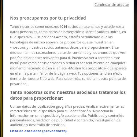
Continuar sin aceptar
Publicidad
Nos preocupamos por tu privacidad
Tanto nosotros como nuestros
1014
socios almacenamos y accedemos a
datos personales, como datos de navegación o identificadores únicos, en
tu dispositivo. Si seleccionas Acepto, estarás permitiendo que las
tecnologías de rastreo apoyen los propósitos que se muestran en
«nosotros y nuestros socios tratamos datos para proporcionar». Si se
deshabilitan los rastreadores, parte del contenido y los anuncios que ves
podrían dejar de ser relevantes para ti. Puedes volver a acceder a este
menú para cambiar tus opciones o retirar el consentimiento en cualquier
momento haciendo clic en el enlace «Mostrar los propósitos» que aparece
en el en la parte inferior de la página web. Tus opciones tendrán efecto
dentro de nuestro Sitio web. Para saber más, consulta nuestra política de
privacidad.
{"numCatalogs":0}
Tanto nosotros como nuestros asociados tratamos los
datos para proporcionar:
Horarios y direcciones Pintuco
Utilizar datos de localización geográfica precisa. Analizar activamente las
características del dispositivo para su identificación. Almacenar la
información en un dispositivo y/o acceder a ella. Publicidad y contenido
personalizados, medición de publicidad y contenido, investigación de
audiencia y desarrollo de servicios.
Pintuco
Lista de asociados (proveedores)