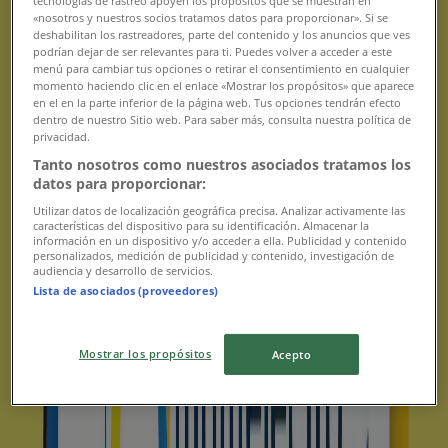
tecnologías de rastreo apoyen los propósitos que se muestran en
«nosotros y nuestros socios tratamos datos para proporcionar». Si se
deshabilitan los rastreadores, parte del contenido y los anuncios que ves
podrían dejar de ser relevantes para ti. Puedes volver a acceder a este
menú para cambiar tus opciones o retirar el consentimiento en cualquier
momento haciendo clic en el enlace «Mostrar los propósitos» que aparece
en el en la parte inferior de la página web. Tus opciones tendrán efecto
Claro
dentro de nuestro Sitio web. Para saber más, consulta nuestra política de
privacidad.
Ofertas Claro
Tanto nosotros como nuestros asociados tratamos los
datos para proporcionar:
Vence el 31/8
Utilizar datos de localización geográfica precisa. Analizar activamente las
{"numCatalogs":1}
características del dispositivo para su identificación. Almacenar la
información en un dispositivo y/o acceder a ella. Publicidad y contenido
Horarios y direcciones Claro
personalizados, medición de publicidad y contenido, investigación de
audiencia y desarrollo de servicios.
Lista de asociados (proveedores)
Mostrar los propósitos
Acepto
Claro
C.Ccial San Pedro Plaza Local 208 - 214, Neiva