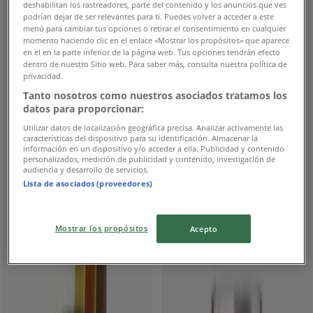
deshabilitan los rastreadores, parte del contenido y los anuncios que ves
Publicidad
podrían dejar de ser relevantes para ti. Puedes volver a acceder a este
menú para cambiar tus opciones o retirar el consentimiento en cualquier
momento haciendo clic en el enlace «Mostrar los propósitos» que aparece
en el en la parte inferior de la página web. Tus opciones tendrán efecto
dentro de nuestro Sitio web. Para saber más, consulta nuestra política de
privacidad.
Tanto nosotros como nuestros asociados tratamos los
datos para proporcionar:
Utilizar datos de localización geográfica precisa. Analizar activamente las
características del dispositivo para su identificación. Almacenar la
información en un dispositivo y/o acceder a ella. Publicidad y contenido
personalizados, medición de publicidad y contenido, investigación de
audiencia y desarrollo de servicios.
Lista de asociados (proveedores)
{"numCatalogs":0}
Mostrar los propósitos
Acepto
Horarios y direcciones Pintuco
Pintuco