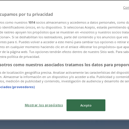
Con
cupamos por tu privacidad
ros como nuestros
1014
socios almacenamos y accedemos a datos personales, como d
 identificadores únicos, en tu dispositivo. Si seleccionas Acepto, estarás permitiendo 
ro
de rastreo apoyen los propósitos que se muestran en «nosotros y nuestros socios trat
ionar». Si se deshabilitan los rastreadores, parte del contenido y los anuncios que ves
antes para ti. Puedes volver a acceder a este menú para cambiar tus opciones o retirar e
to en cualquier momento haciendo clic en el enlace «Mostrar los propósitos» que apar
or de la página web. Tus opciones tendrán efecto dentro de nuestro Sitio web. Para sab
stra política de privacidad.
sotros como nuestros asociados tratamos los datos para proporc
s de localización geográfica precisa. Analizar activamente las características del disposit
ón. Almacenar la información en un dispositivo y/o acceder a ella. Publicidad y conteni
os, medición de publicidad y contenido, investigación de audiencia y desarrollo de ser
ociados (proveedores)
Mostrar los propósitos
Acepto