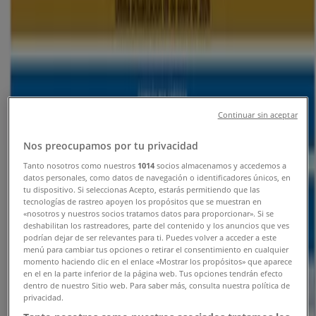
Curumaní - Direcciones, Teléfonos y
Horarios
Tiendeo en Curumaní
»
Ofertas de Bancos y Seguros en Curumaní
Continuar sin aceptar
»
Banco Mundo Mujer en Curumaní
»
Nos preocupamos por tu privacidad
Tanto nosotros como nuestros
1014
socios almacenamos y accedemos a
Tiendas de Banco Mundo Mujer en Curumaní
datos personales, como datos de navegación o identificadores únicos, en
tu dispositivo. Si seleccionas Acepto, estarás permitiendo que las
tecnologías de rastreo apoyen los propósitos que se muestran en
«nosotros y nuestros socios tratamos datos para proporcionar». Si se
Banco Mundo Mujer
deshabilitan los rastreadores, parte del contenido y los anuncios que ves
podrían dejar de ser relevantes para ti. Puedes volver a acceder a este
Calle 9 # 14-103 Barrio Centro, Curumaní
menú para cambiar tus opciones o retirar el consentimiento en cualquier
momento haciendo clic en el enlace «Mostrar los propósitos» que aparece
en el en la parte inferior de la página web. Tus opciones tendrán efecto
173 m
dentro de nuestro Sitio web. Para saber más, consulta nuestra política de
privacidad.
Abierto