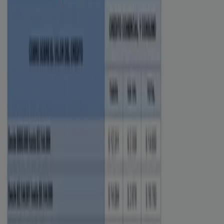
Ciudades con tiendas de Banco
Mundo Mujer
Banco Mundo Mujer en Agustín Codazzi
Banco
Mundo Mujer en Bosconia
Ver más ciudades
Otros negocios de Bancos y Seguros
en Curumaní
Banco Mundo Mujer
Bienvenido a Tiendeo, tu mejor opción para encontrar
no solo las mejores
ofertas
,
catálogos
y
promociones
,
sino también para descubrir las tiendas más destacadas
en
Curumaní
. Durante el mes de
agosto de 2026
, en
nuestra plataforma podrás conocer tanto las últimas
novedades de
Banco Mundo Mujer
, una de las marcas
más reconocidas, como la ubicación y detalles de las