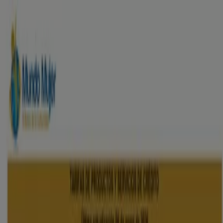
Estás aquí:
Curumaní
Destacados
Supermercados
Ropa y
Zapatos
Almacenes
Hogar y Muebles
Informática y
Electrónica
Farmacias, Droguerías y Ópticas
Perfumerías y
Belleza
Restaurantes
Juguetes y Bebés
Deporte
Carros,
Motos y Repuestos
Ferreterías y Construcción
Libros y
Cine
Viajes
Bancos y Seguros
Publicidad
Sucursales Banco Mundo Mujer