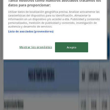
Tanto nosotros como nuestros asociados tratamos los
datos para proporcionar:
Utilizar datos de localización geográfica precisa. Analizar activamente las
Publicidad
características del dispositivo para su identificación. Almacenar la
información en un dispositivo y/o acceder a ella. Publicidad y contenido
personalizados, medición de publicidad y contenido, investigación de
audiencia y desarrollo de servicios.
Lista de asociados (proveedores)
Mostrar los propósitos
Acepto
Folletos de Banco Mundo Mujer en
Curumaní