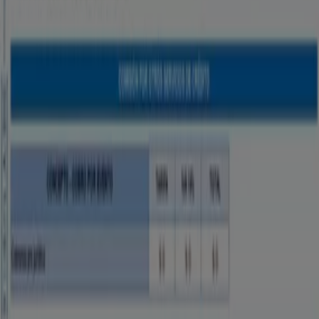
Noticias y prensa
Trabaja con nosotros
Contáctanos
Contacto comercial y de marketing
Tienda mal colocada en el mapa
Notificar un folleto
¿Encontraste un problema en la web o en la
aplicación?
Índices
Marcas
Marcas locales
Negocios
Negocios cercanos