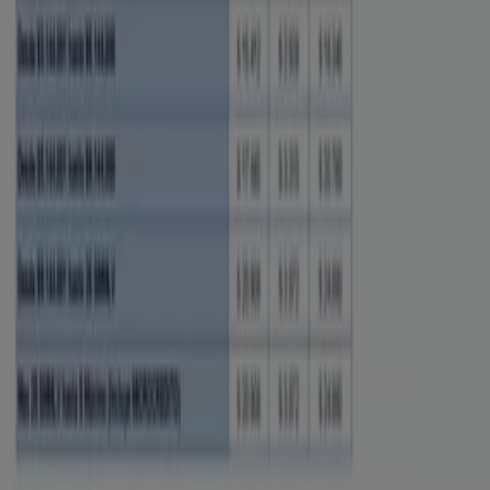
tiendas más cercanas en
Curumaní
.
En Tiendeo, no solo tendrás acceso a
promociones
y
descuentos, sino también a información sobre las
tiendas físicas de tu ciudad. Explora los catálogos de
Banco Mundo Mujer
, encuentra las tiendas en
Curumaní
y descubre los productos con grandes
descuentos para ahorrar en tus compras este
agosto
.
Además, te mantenemos al tanto de las ubicaciones
exactas, horarios de atención y todos los detalles
necesarios para que puedas disfrutar de una experiencia
de compra completa en
Curumaní
.
No pierdas la oportunidad de aprovechar las
ofertas
de
Banco Mundo Mujer
en las tiendas de
Curumaní
y
mantente actualizado con los mejores precios durante
agosto de 2026
. En Tiendeo, siempre encontrarás las
mejores tiendas y opciones de compra en
Curumaní
.
¡Empieza a explorar las tiendas y promociones que
tenemos para ti ahora mismo!