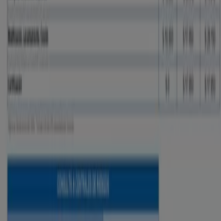
Banco Mundo Mujer
Tarifas de Comisiones por Servicios en
Canales
Vence el 31/12
Banco Mundo Mujer
Tarifas de Productos y Servicios de
Crédito
Vence el 31/12
173 m - Curumaní