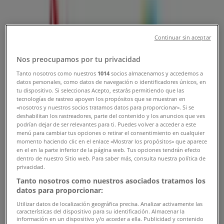
Direcciones, Teléfonos y Horarios
Tiendeo en Buenaventura
»
Continuar sin aceptar
Ofertas de Ferreterías y Construcción en
Nos preocupamos por tu privacidad
Buenaventura
Tanto nosotros como nuestros
1014
socios almacenamos y accedemos a
datos personales, como datos de navegación o identificadores únicos, en
»
tu dispositivo. Si seleccionas Acepto, estarás permitiendo que las
Pintuco en Buenaventura
»
tecnologías de rastreo apoyen los propósitos que se muestran en
«nosotros y nuestros socios tratamos datos para proporcionar». Si se
Tiendas de Pintuco en Buenaventura
deshabilitan los rastreadores, parte del contenido y los anuncios que ves
podrían dejar de ser relevantes para ti. Puedes volver a acceder a este
menú para cambiar tus opciones o retirar el consentimiento en cualquier
momento haciendo clic en el enlace «Mostrar los propósitos» que aparece
en el en la parte inferior de la página web. Tus opciones tendrán efecto
Pintuco
dentro de nuestro Sitio web. Para saber más, consulta nuestra política de
privacidad.
Calle 6 # 57A - 11 Fundepal, Buenaventura
Tanto nosotros como nuestros asociados tratamos los
2.9 km
datos para proporcionar:
Utilizar datos de localización geográfica precisa. Analizar activamente las
características del dispositivo para su identificación. Almacenar la
información en un dispositivo y/o acceder a ella. Publicidad y contenido