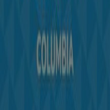
Notificar un folleto
¿Encontraste un problema en la web o en la
aplicación?
Índices
Marcas
Marcas locales
Negocios
Negocios cercanos
Productos
Productos locales
Ciudades
Descargar la app Tiendeo