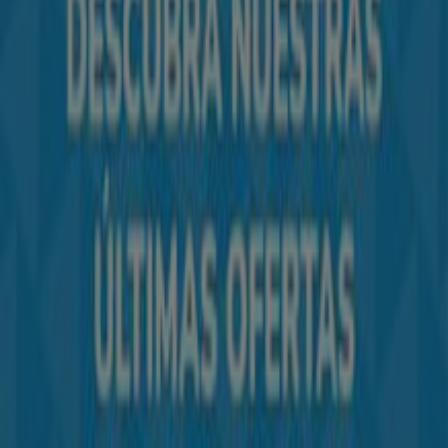
Tiendeo forma parte de Shopfully, la empresa
tecnológica que está reinventando las compras locales
en todo el mundo.
Tiendeo
¿Qué hacemos?
Soluciones para empresas
Noticias y prensa
Trabaja con nosotros
Contáctanos
Contacto comercial y de marketing
Tienda mal colocada en el mapa