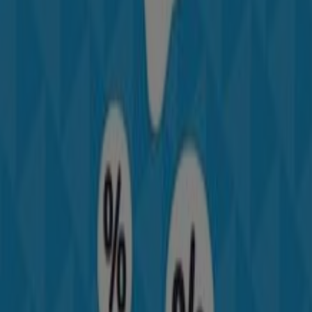
Bogotá
Columbia
Bienvenido a Tiendeo, tu mejor opción para encontrar
no solo las mejores
ofertas
,
catálogos
y
promociones
,
sino también para descubrir las tiendas más destacadas
en
Bogotá
. Durante el mes de
agosto de 2026
, en
nuestra plataforma podrás conocer tanto las últimas
novedades de
Columbia
, una de las marcas más
reconocidas, como la ubicación y detalles de las tiendas
más cercanas en
Bogotá
.
En Tiendeo, no solo tendrás acceso a
promociones
y
descuentos, sino también a información sobre las
tiendas físicas de tu ciudad. Explora los catálogos de
Columbia
, encuentra las tiendas en
Bogotá
y descubre
los productos con grandes descuentos para ahorrar en
tus compras este
agosto
. Además, te mantenemos al