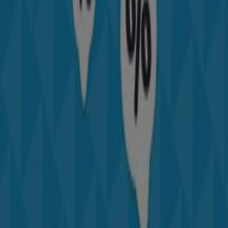
tanto de las ubicaciones exactas, horarios de atención y
todos los detalles necesarios para que puedas disfrutar
de una experiencia de compra completa en
Bogotá
.
No pierdas la oportunidad de aprovechar las
ofertas
de
Columbia
en las tiendas de
Bogotá
y mantente
actualizado con los mejores precios durante
agosto de
2026
. En Tiendeo, siempre encontrarás las mejores
tiendas y opciones de compra en
Bogotá
. ¡Empieza a
explorar las tiendas y promociones que tenemos para ti
ahora mismo!
Publicidad