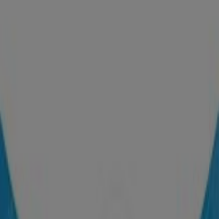
Publicidad
Columbia
Calle 185, 45 - 03, Bogotá
18.7 km