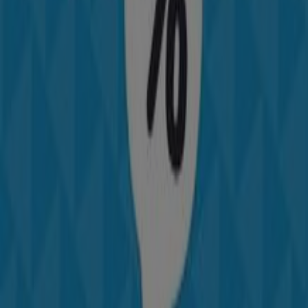
Columbia
15% de descuento
Vence el 31/8
Columbia
Ofertas Columbia
Ciudades con tiendas de Columbia
Columbia en Puente Aranda
Ver más ciudades
Otros negocios de Deporte en