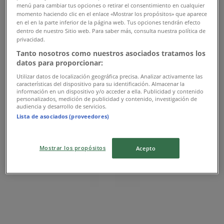
Columbia
menú para cambiar tus opciones o retirar el consentimiento en cualquier
momento haciendo clic en el enlace «Mostrar los propósitos» que aparece
en el en la parte inferior de la página web. Tus opciones tendrán efecto
Cra. 65 # 11 -50, Bogotá
dentro de nuestro Sitio web. Para saber más, consulta nuestra política de
privacidad.
5.3 km
Tanto nosotros como nuestros asociados tratamos los
datos para proporcionar:
Utilizar datos de localización geográfica precisa. Analizar activamente las
características del dispositivo para su identificación. Almacenar la
Columbia
información en un dispositivo y/o acceder a ella. Publicidad y contenido
personalizados, medición de publicidad y contenido, investigación de
audiencia y desarrollo de servicios.
Cra 13 # 81 - 24, Bogotá
Lista de asociados (proveedores)
8.0 km
Mostrar los propósitos
Acepto
Columbia
Av. Cra. 72- 80, Bogotá
10.7 km