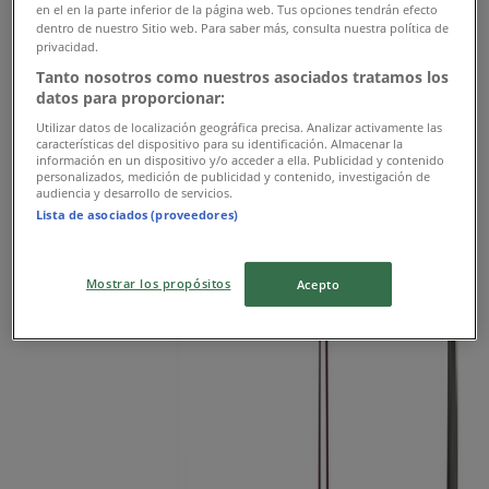
en el en la parte inferior de la página web. Tus opciones tendrán efecto
dentro de nuestro Sitio web. Para saber más, consulta nuestra política de
privacidad.
Tanto nosotros como nuestros asociados tratamos los
datos para proporcionar:
869900
,
Utilizar datos de localización geográfica precisa. Analizar activamente las
características del dispositivo para su identificación. Almacenar la
00
$
información en un dispositivo y/o acceder a ella. Publicidad y contenido
personalizados, medición de publicidad y contenido, investigación de
audiencia y desarrollo de servicios.
TENIS
Lista de asociados (proveedores)
HOMBRE/
CLIFTON
10
Mostrar los propósitos
Acepto
/
HOKA