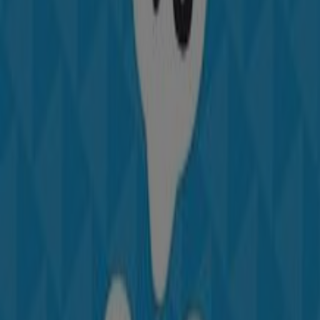
Otros negocios de Deporte en
Bogotá
Columbia
Bienvenido a la tienda de
Columbia
en Tiendeo, donde
podrás descubrir las mejores
ofertas
,
promociones
y
catálogos
de esta destacada marca del sector de
Deporte
. Nuestra tienda física está ubicada en
Calle 185,
45 - 03
,
Bogotá
, y en ella encontrarás una amplia gama
de productos de calidad que te permitirán ahorrar
durante todo el
agosto de 2026
.
En Tiendeo te ofrecemos toda la información actualizada
sobre
Columbia
, como los horarios de apertura, las
ofertas exclusivas y la ubicación exacta de la tienda en
Calle 185, 45 - 03
. Además, tendrás acceso a los últimos