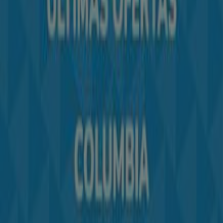
Contacto comercial y de marketing
Tienda mal colocada en el mapa
Notificar un folleto
¿Encontraste un problema en la web o en la
aplicación?
Índices
Marcas
Marcas locales
Negocios
Negocios cercanos
Productos
Productos locales
Ciudades
Descargar la app Tiendeo