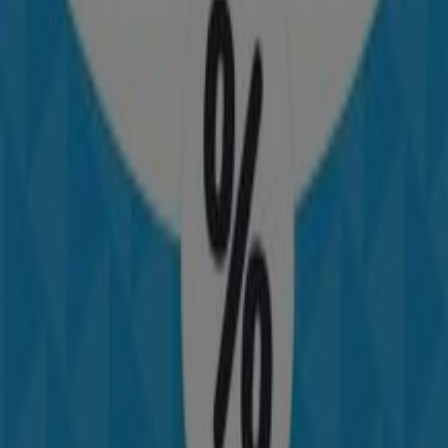
kr 12a no. 10 - 79 local 117, Bogotá
172 m
Cerrado
Droguerías Colsubsidio
Calle 51 # 9-30 sur, Puente Aranda
178 m
DirecTV
CR 10 # 9 - 37SANTA FE DE BOGOTA, Bogotá
192 m