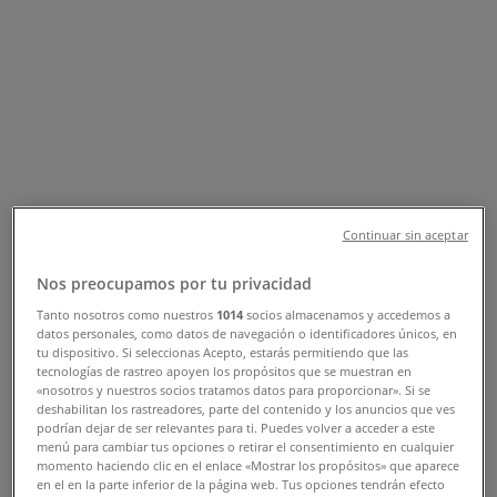
Bogotá - Teléfono, Horario y
Promociones
Tiendeo en Bogotá
»
Ofertas de Deporte en Bogotá
»
Columbia en Bogotá
»
Continuar sin aceptar
Columbia | Calle 185, 45 - 03
Nos preocupamos por tu privacidad
Mapa
0575717584
Tanto nosotros como nuestros
1014
socios almacenamos y accedemos a
Mapa
0575717584
datos personales, como datos de navegación o identificadores únicos, en
tu dispositivo. Si seleccionas Acepto, estarás permitiendo que las
tecnologías de rastreo apoyen los propósitos que se muestran en
Ofertas de Columbia en Bogotá
«nosotros y nuestros socios tratamos datos para proporcionar». Si se
deshabilitan los rastreadores, parte del contenido y los anuncios que ves
podrían dejar de ser relevantes para ti. Puedes volver a acceder a este
menú para cambiar tus opciones o retirar el consentimiento en cualquier
momento haciendo clic en el enlace «Mostrar los propósitos» que aparece
en el en la parte inferior de la página web. Tus opciones tendrán efecto