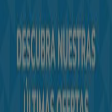
Tiendeo forma parte de Shopfully, la empresa
tecnológica que está reinventando las compras locales
en todo el mundo.
Tiendeo
¿Qué hacemos?
Soluciones para empresas
Noticias y prensa
Trabaja con nosotros
Contáctanos