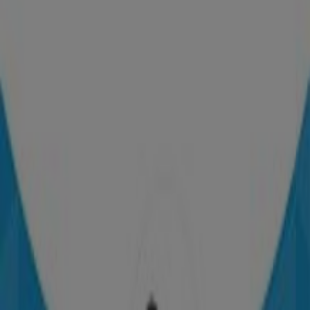
Las tiendas más cercanas
Servibanca
CARRERA 10 # 9-37, Bogotá
70 m
Deprisa