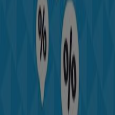
catálogos de
Columbia
, donde podrás descubrir las
promociones más recientes y aprovechar grandes
descuentos en productos de
Deporte
para tus compras
en
Bogotá
.
No pierdas la oportunidad de visitar la tienda de
Columbia
en
Calle 185, 45 - 03
para disfrutar de una
experiencia de compra completa. Te invitamos a
explorar las promociones que tenemos para ti este
agosto
y mantenerte informado de las mejores ofertas
de
Columbia
en
Bogotá
. ¡Visítanos y empieza a ahorrar
hoy mismo!
Más información de Columbia
Ver otras tiendas de
Columbia en Bogotá
Publicidad