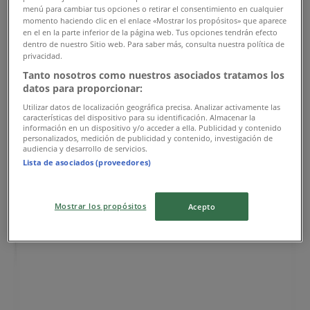
menú para cambiar tus opciones o retirar el consentimiento en cualquier
Publicidad
momento haciendo clic en el enlace «Mostrar los propósitos» que aparece
en el en la parte inferior de la página web. Tus opciones tendrán efecto
dentro de nuestro Sitio web. Para saber más, consulta nuestra política de
privacidad.
Tanto nosotros como nuestros asociados tratamos los
datos para proporcionar:
Utilizar datos de localización geográfica precisa. Analizar activamente las
características del dispositivo para su identificación. Almacenar la
información en un dispositivo y/o acceder a ella. Publicidad y contenido
personalizados, medición de publicidad y contenido, investigación de
audiencia y desarrollo de servicios.
Lista de asociados (proveedores)
{"numCatalogs":0}
Mostrar los propósitos
Acepto
Horarios y direcciones Sport World
Sport World