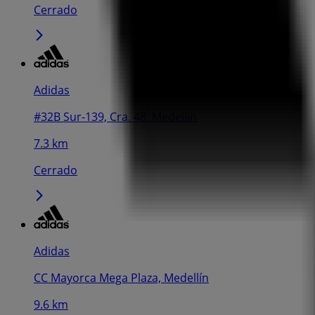
Cerrado
Adidas
#32B Sur-139, Cra. 48, Medellín
7.3 km
Cerrado
Adidas
CC Mayorca Mega Plaza, Medellín
9.6 km