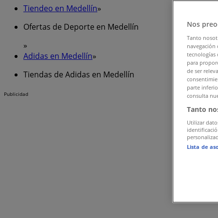
Tiendeo en Medellín
»
Nos preo
Ofertas de Deporte en Medellín
Tanto nosot
»
navegación o
Adidas en Medellín
»
tecnologías 
para proporc
de ser relev
Tiendas de Adidas en Medellín
consentimien
parte inferi
Publicidad
consulta nue
Tanto no
Utilizar dato
identificaci
personalizad
Lista de as