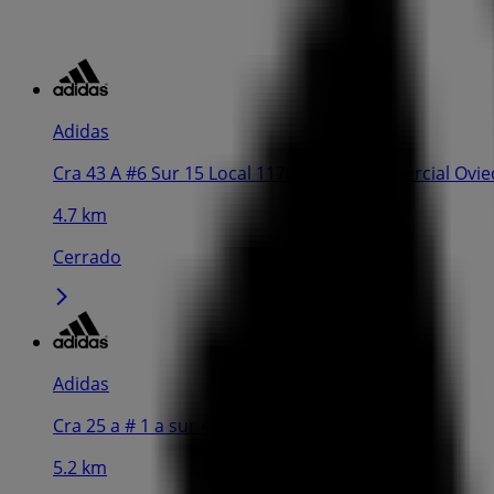
Adidas
Cra 43 A #6 Sur 15 Local 1170, Centro Comercial Ovie
4.7 km
Cerrado
Adidas
Cra 25 a # 1 a sur 45 3681-3684, Medellín
5.2 km