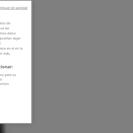
tinuar sin aceptar
atos de
que las
amos datos
 podrían dejar
l
ece en el en la
er más,
ionar:
ivo para su
do
vicios.