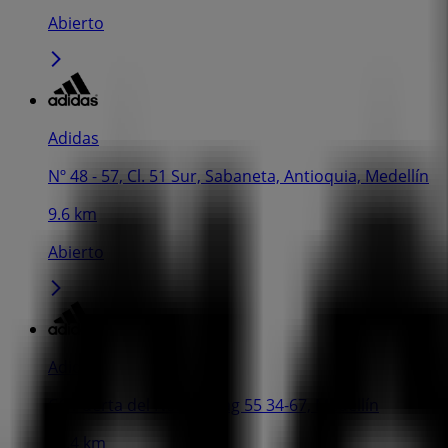
Abierto
Adidas
Nº 48 - 57, Cl. 51 Sur, Sabaneta, Antioquia, Medellín
9.6 km
Abierto
Adidas
CC Puerta del Norte, Diag 55 34-67, Medellín
11.4 km