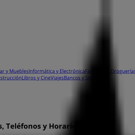
ar y Muebles
Informática y Electrónica
Farmacias, Droguerías
nstrucción
Libros y Cine
Viajes
Bancos y Seguros
s, Teléfonos y Horarios