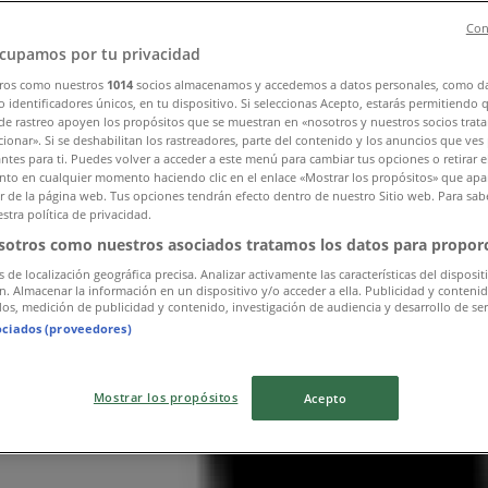
Con
cupamos por tu privacidad
ros como nuestros
1014
socios almacenamos y accedemos a datos personales, como d
 identificadores únicos, en tu dispositivo. Si seleccionas Acepto, estarás permitiendo 
de rastreo apoyen los propósitos que se muestran en «nosotros y nuestros socios trat
ionar». Si se deshabilitan los rastreadores, parte del contenido y los anuncios que ves
antes para ti. Puedes volver a acceder a este menú para cambiar tus opciones o retirar e
to en cualquier momento haciendo clic en el enlace «Mostrar los propósitos» que apar
or de la página web. Tus opciones tendrán efecto dentro de nuestro Sitio web. Para sab
stra política de privacidad.
sotros como nuestros asociados tratamos los datos para proporc
s de localización geográfica precisa. Analizar activamente las características del disposit
ón. Almacenar la información en un dispositivo y/o acceder a ella. Publicidad y conteni
os, medición de publicidad y contenido, investigación de audiencia y desarrollo de ser
ociados (proveedores)
Mostrar los propósitos
Acepto