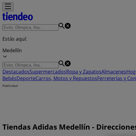
Estás aquí:
Medellín
Destacados
Supermercados
Ropa y Zapatos
Almacenes
Hog
Bebés
Deporte
Carros, Motos y Repuestos
Ferreterías y Co
Publicidad
Tiendas Adidas Medellín - Direccione