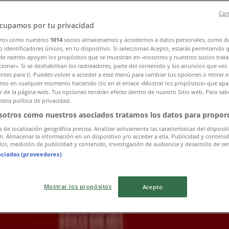
Con
cupamos por tu privacidad
ros como nuestros
1014
socios almacenamos y accedemos a datos personales, como d
 identificadores únicos, en tu dispositivo. Si seleccionas Acepto, estarás permitiendo 
de rastreo apoyen los propósitos que se muestran en «nosotros y nuestros socios trat
ionar». Si se deshabilitan los rastreadores, parte del contenido y los anuncios que ves
antes para ti. Puedes volver a acceder a este menú para cambiar tus opciones o retirar e
to en cualquier momento haciendo clic en el enlace «Mostrar los propósitos» que apar
ar en Villavicencio
or de la página web. Tus opciones tendrán efecto dentro de nuestro Sitio web. Para sab
stra política de privacidad.
sotros como nuestros asociados tratamos los datos para proporc
s de localización geográfica precisa. Analizar activamente las características del disposit
ón. Almacenar la información en un dispositivo y/o acceder a ella. Publicidad y conteni
os, medición de publicidad y contenido, investigación de audiencia y desarrollo de ser
ociados (proveedores)
Mostrar los propósitos
Acepto