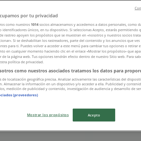
Con
cupamos por tu privacidad
ros como nuestros
1014
socios almacenamos y accedemos a datos personales, como d
 identificadores únicos, en tu dispositivo. Si seleccionas Acepto, estarás permitiendo 
de rastreo apoyen los propósitos que se muestran en «nosotros y nuestros socios trat
ionar». Si se deshabilitan los rastreadores, parte del contenido y los anuncios que ves
antes para ti. Puedes volver a acceder a este menú para cambiar tus opciones o retirar e
to en cualquier momento haciendo clic en el enlace «Mostrar los propósitos» que apar
or de la página web. Tus opciones tendrán efecto dentro de nuestro Sitio web. Para sab
stra política de privacidad.
sotros como nuestros asociados tratamos los datos para proporc
s de localización geográfica precisa. Analizar activamente las características del disposit
ón. Almacenar la información en un dispositivo y/o acceder a ella. Publicidad y conteni
os, medición de publicidad y contenido, investigación de audiencia y desarrollo de ser
ociados (proveedores)
Mostrar los propósitos
Acepto