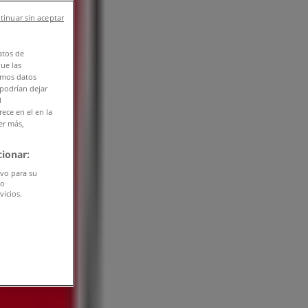
tinuar sin aceptar
atos de
que las
amos datos
 podrían dejar
l
ece en el en la
er más,
ionar:
ivo para su
do
vicios.