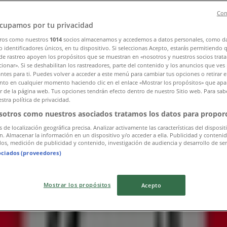
Con
cupamos por tu privacidad
ros como nuestros
1014
socios almacenamos y accedemos a datos personales, como d
 identificadores únicos, en tu dispositivo. Si seleccionas Acepto, estarás permitiendo 
de rastreo apoyen los propósitos que se muestran en «nosotros y nuestros socios trat
ionar». Si se deshabilitan los rastreadores, parte del contenido y los anuncios que ves
antes para ti. Puedes volver a acceder a este menú para cambiar tus opciones o retirar e
to en cualquier momento haciendo clic en el enlace «Mostrar los propósitos» que apar
or de la página web. Tus opciones tendrán efecto dentro de nuestro Sitio web. Para sab
omicilios: 3203509848
stra política de privacidad.
sotros como nuestros asociados tratamos los datos para proporc
s de localización geográfica precisa. Analizar activamente las características del disposit
ón. Almacenar la información en un dispositivo y/o acceder a ella. Publicidad y conteni
os, medición de publicidad y contenido, investigación de audiencia y desarrollo de ser
ociados (proveedores)
Mostrar los propósitos
Acepto