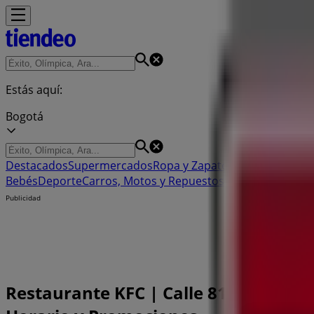
Estás aquí:
Bogotá
Destacados
Supermercados
Ropa y Zapatos
Almacenes
Hog
Bebés
Deporte
Carros, Motos y Repuestos
Ferreterías y Co
Publicidad
Restaurante KFC | Calle 81 #13-05 – 