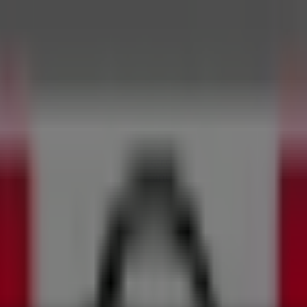
ar y Muebles
Informática y Electrónica
Farmacias, Droguerías
nstrucción
Libros y Cine
Viajes
Bancos y Seguros
Centro Comercial, Local 407Domicilios