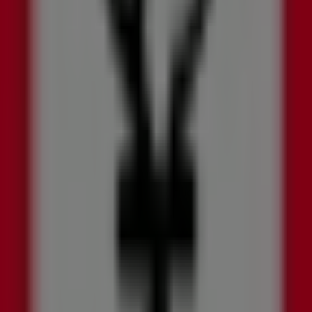
:00 - 08:00, Lunes 10:00 - 09:00, Martes 10:00 - 21:00, Miérco
 KFC.
 Centro Comercial, Local 407Domicilios: 3203509848 25% OFF