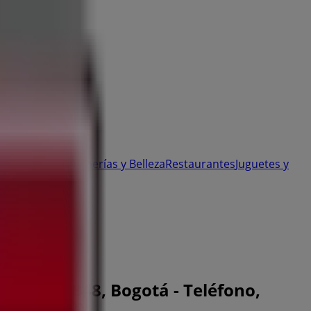
 y Ópticas
Perfumerías y Belleza
Restaurantes
Juguetes y
: 3203509848, Bogotá - Teléfono,