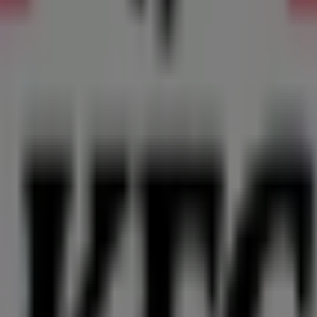
Bogotá
escubrir las mejores
ofertas
,
promociones
y
catálogos
de 
entro Comercial, Local 407Domicilios: 3203509848
,
Bogotá
de 2026
.
 sobre
KFC
, como los horarios de apertura, las ofertas exclus