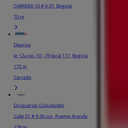
CARRERA 10 # 9-37, Bogotá
70 m
Deprisa
kr 12a no. 10 - 79 local 117, Bogotá
172 m
Cerrado
Droguerías Colsubsidio
Calle 51 # 9-30 sur, Puente Aranda
178 m