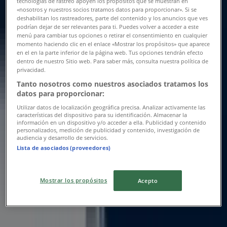
tecnologías de rastreo apoyen los propósitos que se muestran en
08:00 - 16:00
«nosotros y nuestros socios tratamos datos para proporcionar». Si se
Miércoles
deshabilitan los rastreadores, parte del contenido y los anuncios que ves
08:00 - 16:00
podrían dejar de ser relevantes para ti. Puedes volver a acceder a este
menú para cambiar tus opciones o retirar el consentimiento en cualquier
Jueves
momento haciendo clic en el enlace «Mostrar los propósitos» que aparece
08:00 - 16:00
en el en la parte inferior de la página web. Tus opciones tendrán efecto
Viernes
dentro de nuestro Sitio web. Para saber más, consulta nuestra política de
privacidad.
08:00 - 16:00
Sábado
Tanto nosotros como nuestros asociados tratamos los
datos para proporcionar:
Cerrado
Utilizar datos de localización geográfica precisa. Analizar activamente las
características del dispositivo para su identificación. Almacenar la
Mapa
571)2827800
información en un dispositivo y/o acceder a ella. Publicidad y contenido
personalizados, medición de publicidad y contenido, investigación de
audiencia y desarrollo de servicios.
Bancos y Seguros
Lista de asociados (proveedores)
Cerrado
Mostrar los propósitos
Acepto
Domingo