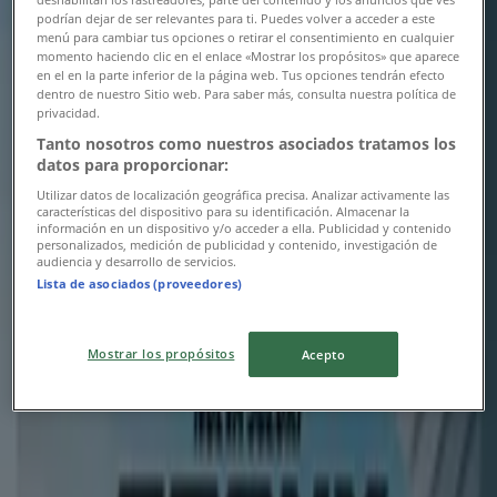
podrían dejar de ser relevantes para ti. Puedes volver a acceder a este
menú para cambiar tus opciones o retirar el consentimiento en cualquier
Suzuki
momento haciendo clic en el enlace «Mostrar los propósitos» que aparece
en el en la parte inferior de la página web. Tus opciones tendrán efecto
dentro de nuestro Sitio web. Para saber más, consulta nuestra política de
Ficha Tecnica Suzuki Grand Vitara Híbrida
privacidad.
Tanto nosotros como nuestros asociados tratamos los
Vence el 31/12
datos para proporcionar:
Utilizar datos de localización geográfica precisa. Analizar activamente las
características del dispositivo para su identificación. Almacenar la
información en un dispositivo y/o acceder a ella. Publicidad y contenido
personalizados, medición de publicidad y contenido, investigación de
Suzuki
audiencia y desarrollo de servicios.
Lista de asociados (proveedores)
Ficha Tecnica Suzuki Baleno Cross
Vence el 31/12
2.7 km - Bogotá
Mostrar los propósitos
Acepto
Suzuki
Ficha Tecnica Suzuki S-Cross Híbrida