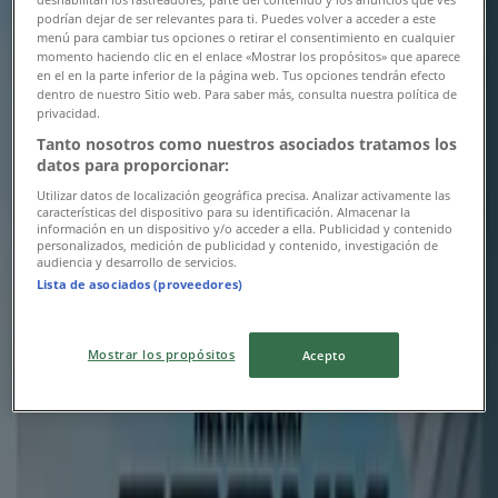
podrían dejar de ser relevantes para ti. Puedes volver a acceder a este
menú para cambiar tus opciones o retirar el consentimiento en cualquier
Suzuki
momento haciendo clic en el enlace «Mostrar los propósitos» que aparece
en el en la parte inferior de la página web. Tus opciones tendrán efecto
dentro de nuestro Sitio web. Para saber más, consulta nuestra política de
Ficha Tecnica Suzuki Grand Vitara Híbrida
privacidad.
Tanto nosotros como nuestros asociados tratamos los
Vence el 31/12
datos para proporcionar:
Utilizar datos de localización geográfica precisa. Analizar activamente las
características del dispositivo para su identificación. Almacenar la
información en un dispositivo y/o acceder a ella. Publicidad y contenido
personalizados, medición de publicidad y contenido, investigación de
Suzuki
audiencia y desarrollo de servicios.
Lista de asociados (proveedores)
Ficha Tecnica Suzuki Baleno Cross
Vence el 31/12
2.7 km - Bogotá
Mostrar los propósitos
Acepto
Suzuki
Ficha Tecnica Suzuki S-Cross Híbrida