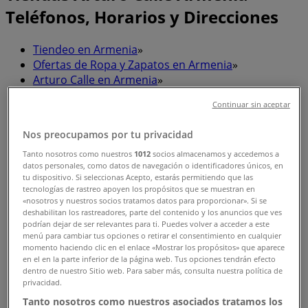
Teléfonos, Horarios y Direcciones
Tiendeo en Armenia
»
Ofertas de Ropa y Zapatos en Armenia
»
Arturo Calle en Armenia
»
Tiendas de Arturo Calle en Armenia
Continuar sin aceptar
Nos preocupamos por tu privacidad
Tanto nosotros como nuestros
1012
socios almacenamos y accedemos a
Arturo Calle
datos personales, como datos de navegación o identificadores únicos, en
tu dispositivo. Si seleccionas Acepto, estarás permitiendo que las
Calle 21 No 15-29 Centro, Calarcá
tecnologías de rastreo apoyen los propósitos que se muestran en
«nosotros y nuestros socios tratamos datos para proporcionar». Si se
deshabilitan los rastreadores, parte del contenido y los anuncios que ves
3.9 km
podrían dejar de ser relevantes para ti. Puedes volver a acceder a este
menú para cambiar tus opciones o retirar el consentimiento en cualquier
Abierto
momento haciendo clic en el enlace «Mostrar los propósitos» que aparece
en el en la parte inferior de la página web. Tus opciones tendrán efecto
dentro de nuestro Sitio web. Para saber más, consulta nuestra política de
privacidad.
Tanto nosotros como nuestros asociados tratamos los