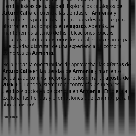
tiendas físicas de tu ciudad. Explora los catálogos de
Arturo Calle
, encuentra las tiendas en
Armenia
y
descubre los productos con grandes descuentos para
ahorrar en tus compras este
agosto
. Además, te
mantenemos al tanto de las ubicaciones exactas,
horarios de atención y todos los detalles necesarios para
que puedas disfrutar de una experiencia de compra
completa en
Armenia
.
No pierdas la oportunidad de aprovechar las
ofertas
de
Arturo Calle
en las tiendas de
Armenia
y mantente
actualizado con los mejores precios durante
agosto de
2026
. En Tiendeo, siempre encontrarás las mejores
tiendas y opciones de compra en
Armenia
. ¡Empieza a
explorar las tiendas y promociones que tenemos para ti
ahora mismo!
Publicidad