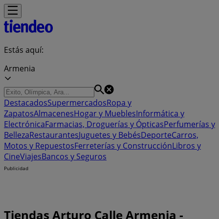
Estás aquí:
Armenia
Destacados
Supermercados
Ropa y
Zapatos
Almacenes
Hogar y Muebles
Informática y
Electrónica
Farmacias, Droguerías y Ópticas
Perfumerías y
Belleza
Restaurantes
Juguetes y Bebés
Deporte
Carros,
Motos y Repuestos
Ferreterías y Construcción
Libros y
Cine
Viajes
Bancos y Seguros
Publicidad
Tiendas Arturo Calle Armenia -