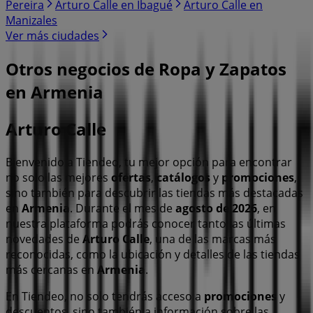
Pereira
Arturo Calle en Ibagué
Arturo Calle en
Manizales
Ver más ciudades
Otros negocios de Ropa y Zapatos
en Armenia
Arturo Calle
Bienvenido a Tiendeo, tu mejor opción para encontrar
no solo las mejores
ofertas
,
catálogos
y
promociones
,
sino también para descubrir las tiendas más destacadas
en
Armenia
. Durante el mes de
agosto de 2026
, en
nuestra plataforma podrás conocer tanto las últimas
novedades de
Arturo Calle
, una de las marcas más
reconocidas, como la ubicación y detalles de las tiendas
más cercanas en
Armenia
.
En Tiendeo, no solo tendrás acceso a
promociones
y
descuentos, sino también a información sobre las