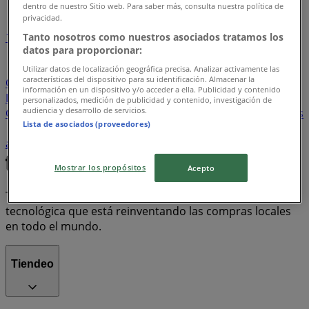
dentro de nuestro Sitio web. Para saber más, consulta nuestra política de
privacidad.
1
Tanto nosotros como nuestros asociados tratamos los
datos para proporcionar:
Supermercados
arroz
Farmacias, Droguerías y
Utilizar datos de localización geográfica precisa. Analizar activamente las
características del dispositivo para su identificación. Almacenar la
Ópticas
Ropa y Zapatos
Hogar y Muebles
información en un dispositivo y/o acceder a ella. Publicidad y contenido
Informática y Electrónica
Almacenes
Ferreterías y
personalizados, medición de publicidad y contenido, investigación de
audiencia y desarrollo de servicios.
Construcción
celulares
televisores
Bancos y Seguros
Lista de asociados (proveedores)
nevera
Perfumerías y Belleza
lavadora
aire
acondicionado
estufa
cerveza
Mostrar los propósitos
Acepto
Tiendeo forma parte de Shopfully, la empresa
tecnológica que está reinventando las compras locales
en todo el mundo.
Tiendeo