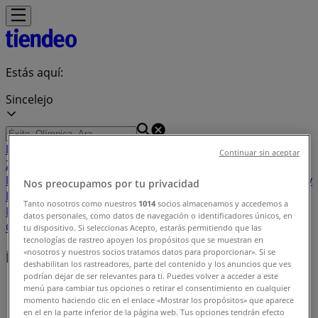
Estás aquí:
Sincelejo
Destacados
Supermercados
Ropa y
Continuar sin aceptar
Zapatos
Almacenes
Hogar y Muebles
Informática y
Electrónica
Farmacias, Droguerías y Ópticas
Perfumerías y
Nos preocupamos por tu privacidad
Belleza
Restaurantes
Juguetes y Bebés
Deporte
Carros,
Tanto nosotros como nuestros
1014
socios almacenamos y accedemos a
Motos y Repuestos
Ferreterías y Construcción
Libros y
datos personales, como datos de navegación o identificadores únicos, en
Cine
Viajes
Bancos y Seguros
tu dispositivo. Si seleccionas Acepto, estarás permitiendo que las
tecnologías de rastreo apoyen los propósitos que se muestran en
«nosotros y nuestros socios tratamos datos para proporcionar». Si se
Índice de ofertas en Sincelejo
deshabilitan los rastreadores, parte del contenido y los anuncios que ves
podrían dejar de ser relevantes para ti. Puedes volver a acceder a este
Tiendeo en Sincelejo
»
menú para cambiar tus opciones o retirar el consentimiento en cualquier
momento haciendo clic en el enlace «Mostrar los propósitos» que aparece
Índice de ofertas
en el en la parte inferior de la página web. Tus opciones tendrán efecto