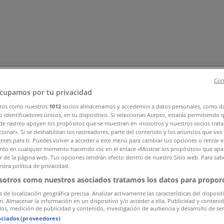
Con
cupamos por tu privacidad
ros como nuestros
1012
socios almacenamos y accedemos a datos personales, como d
 identificadores únicos, en tu dispositivo. Si seleccionas Acepto, estarás permitiendo 
ar y Muebles
Informática y Electrónica
Farmacias, Droguerías
de rastreo apoyen los propósitos que se muestran en «nosotros y nuestros socios trat
nstrucción
Libros y Cine
Viajes
Bancos y Seguros
ionar». Si se deshabilitan los rastreadores, parte del contenido y los anuncios que ves
antes para ti. Puedes volver a acceder a este menú para cambiar tus opciones o retirar e
to en cualquier momento haciendo clic en el enlace «Mostrar los propósitos» que apar
or de la página web. Tus opciones tendrán efecto dentro de nuestro Sitio web. Para sab
stra política de privacidad.
sotros como nuestros asociados tratamos los datos para proporc
s de localización geográfica precisa. Analizar activamente las características del disposit
ón. Almacenar la información en un dispositivo y/o acceder a ella. Publicidad y conteni
os, medición de publicidad y contenido, investigación de audiencia y desarrollo de ser
ociados (proveedores)