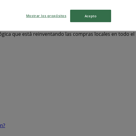
enú
Mostrar los propósitos
Acepto
ógica que está reinventando las compras locales en todo e
ón?