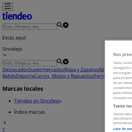
Estás aquí:
Sincelejo
Nos preo
Tanto nosot
navegación o
Destacados
Supermercados
Ropa y Zapatos
Almacenes
Hog
tecnologías 
Bebés
Deporte
Carros, Motos y Repuestos
Ferreterías y Co
para proporc
de ser relev
Marcas locales
consentimien
parte inferi
consulta nue
Tiendeo en Sincelejo
»
Tanto no
Índice marcas
Utilizar dato
identificaci
personalizad
Lista de as
1