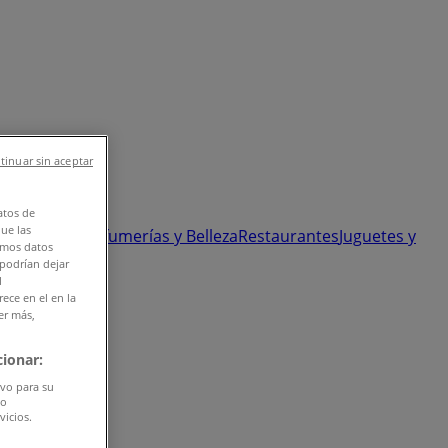
tinuar sin aceptar
atos de
que las
 y Ópticas
Perfumerías y Belleza
Restaurantes
Juguetes y
amos datos
 podrían dejar
l
ece en el en la
er más,
ionar:
ivo para su
do
vicios.