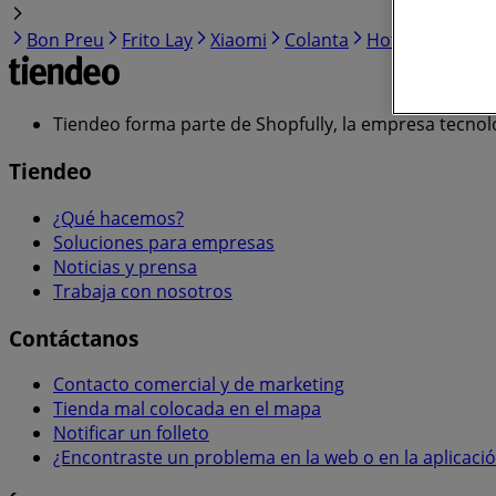
Bon Preu
Frito Lay
Xiaomi
Colanta
Hot Wheels
Z
Tiendeo forma parte de Shopfully, la empresa tecnol
Tiendeo
¿Qué hacemos?
Soluciones para empresas
Noticias y prensa
Trabaja con nosotros
Contáctanos
Contacto comercial y de marketing
Tienda mal colocada en el mapa
Notificar un folleto
¿Encontraste un problema en la web o en la aplicaci