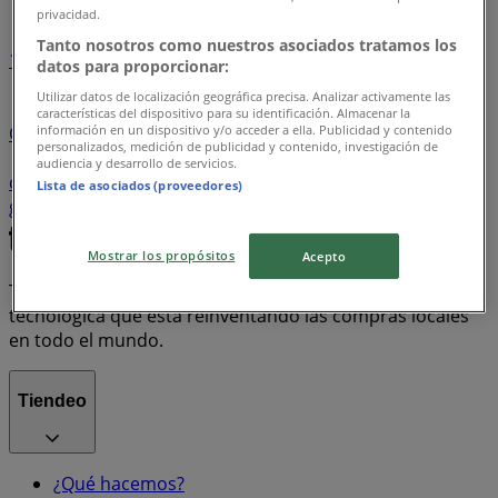
privacidad.
Tanto nosotros como nuestros asociados tratamos los
1
2
datos para proporcionar:
Utilizar datos de localización geográfica precisa. Analizar activamente las
aceite
vestidos
zapatos
armarios
impresora
características del dispositivo para su identificación. Almacenar la
información en un dispositivo y/o acceder a ella. Publicidad y contenido
Computador
aceite de oliva
leche
tablet
juguetes
personalizados, medición de publicidad y contenido, investigación de
celulares Samsung
sofá cama
iPhone 11
bolsos
audiencia y desarrollo de servicios.
café
congelador
cocina
web tv
Destacados
Lista de asociados (proveedores)
guayos
sanitario
Mostrar los propósitos
Acepto
Tiendeo forma parte de Shopfully, la empresa
tecnológica que está reinventando las compras locales
en todo el mundo.
Tiendeo
¿Qué hacemos?