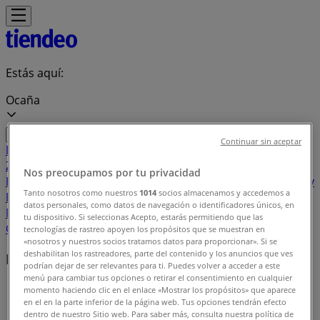
Estás aquí:
Ocaña
Continuar sin aceptar
Destacados
Supermercados
Ropa y
Zapatos
Almacenes
Hogar y Muebles
Informática y
Nos preocupamos por tu privacidad
Electrónica
Farmacias, Droguerías y Ópticas
Perfumerías y
Tanto nosotros como nuestros
1014
socios almacenamos y accedemos a
Belleza
Restaurantes
Juguetes y Bebés
Deporte
Carros,
datos personales, como datos de navegación o identificadores únicos, en
Motos y Repuestos
Ferreterías y Construcción
Libros y
tu dispositivo. Si seleccionas Acepto, estarás permitiendo que las
Cine
Viajes
Bancos y Seguros
tecnologías de rastreo apoyen los propósitos que se muestran en
«nosotros y nuestros socios tratamos datos para proporcionar». Si se
deshabilitan los rastreadores, parte del contenido y los anuncios que ves
Marcas locales
podrían dejar de ser relevantes para ti. Puedes volver a acceder a este
menú para cambiar tus opciones o retirar el consentimiento en cualquier
Tiendeo en Ocaña
»
momento haciendo clic en el enlace «Mostrar los propósitos» que aparece
en el en la parte inferior de la página web. Tus opciones tendrán efecto
Índice marcas
dentro de nuestro Sitio web. Para saber más, consulta nuestra política de