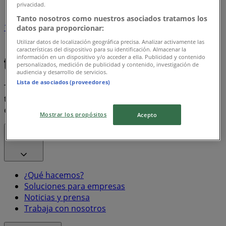
privacidad.
Tanto nosotros como nuestros asociados tratamos los
1
datos para proporcionar:
Utilizar datos de localización geográfica precisa. Analizar activamente las
Bon Preu
Frito Lay
características del dispositivo para su identificación. Almacenar la
información en un dispositivo y/o acceder a ella. Publicidad y contenido
personalizados, medición de publicidad y contenido, investigación de
audiencia y desarrollo de servicios.
Lista de asociados (proveedores)
Tiendeo forma parte de Shopfully, la empresa
tecnológica que está reinventando las compras locales
en todo el mundo.
Mostrar los propósitos
Acepto
Tiendeo
¿Qué hacemos?
Soluciones para empresas
Noticias y prensa
Trabaja con nosotros