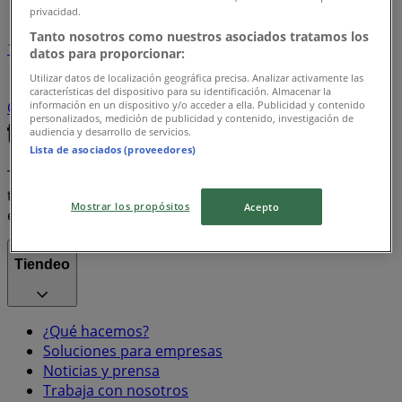
privacidad.
Tanto nosotros como nuestros asociados tratamos los
1
datos para proporcionar:
Utilizar datos de localización geográfica precisa. Analizar activamente las
Supermercados
arroz
Farmacias, Droguerías y
características del dispositivo para su identificación. Almacenar la
información en un dispositivo y/o acceder a ella. Publicidad y contenido
Ópticas
Ropa y Zapatos
celulares
televisores
personalizados, medición de publicidad y contenido, investigación de
audiencia y desarrollo de servicios.
Lista de asociados (proveedores)
Tiendeo forma parte de Shopfully, la empresa
tecnológica que está reinventando las compras locales
Mostrar los propósitos
Acepto
en todo el mundo.
Tiendeo
¿Qué hacemos?
Soluciones para empresas
Noticias y prensa
Trabaja con nosotros