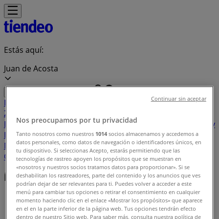
Estás aquí:
Juan de Acosta
Continuar sin aceptar
Destacados
Supermercados
Ropa y
Zapatos
Almacenes
Hogar y Muebles
Informática y
Nos preocupamos por tu privacidad
Electrónica
Farmacias, Droguerías y Ópticas
Perfumerías y
Belleza
Restaurantes
Juguetes y Bebés
Deporte
Carros,
Tanto nosotros como nuestros
1014
socios almacenamos y accedemos a
datos personales, como datos de navegación o identificadores únicos, en
Motos y Repuestos
Ferreterías y Construcción
Libros y
tu dispositivo. Si seleccionas Acepto, estarás permitiendo que las
Cine
Viajes
Bancos y Seguros
tecnologías de rastreo apoyen los propósitos que se muestran en
«nosotros y nuestros socios tratamos datos para proporcionar». Si se
Índice de ofertas en Juan de Acosta
deshabilitan los rastreadores, parte del contenido y los anuncios que ves
podrían dejar de ser relevantes para ti. Puedes volver a acceder a este
menú para cambiar tus opciones o retirar el consentimiento en cualquier
Tiendeo en Juan de Acosta
»
momento haciendo clic en el enlace «Mostrar los propósitos» que aparece
en el en la parte inferior de la página web. Tus opciones tendrán efecto
Índice de ofertas
dentro de nuestro Sitio web. Para saber más, consulta nuestra política de