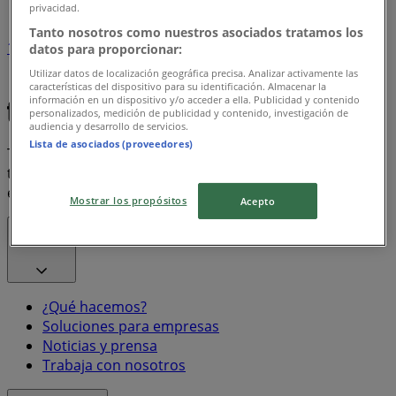
privacidad.
Tanto nosotros como nuestros asociados tratamos los
1
datos para proporcionar:
Utilizar datos de localización geográfica precisa. Analizar activamente las
Bon Preu
Frito Lay
características del dispositivo para su identificación. Almacenar la
información en un dispositivo y/o acceder a ella. Publicidad y contenido
personalizados, medición de publicidad y contenido, investigación de
audiencia y desarrollo de servicios.
Lista de asociados (proveedores)
Tiendeo forma parte de Shopfully, la empresa
tecnológica que está reinventando las compras locales
en todo el mundo.
Mostrar los propósitos
Acepto
Tiendeo
¿Qué hacemos?
Soluciones para empresas
Noticias y prensa
Trabaja con nosotros