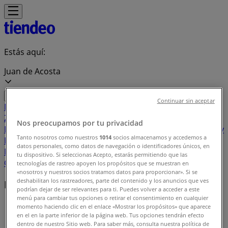
Estás aquí:
Juan de Acosta
Continuar sin aceptar
Destacados
Supermercados
Ropa y
Zapatos
Almacenes
Hogar y Muebles
Informática y
Nos preocupamos por tu privacidad
Electrónica
Farmacias, Droguerías y Ópticas
Perfumerías y
Tanto nosotros como nuestros
1014
socios almacenamos y accedemos a
Belleza
Restaurantes
Juguetes y Bebés
Deporte
Carros,
datos personales, como datos de navegación o identificadores únicos, en
Motos y Repuestos
Ferreterías y Construcción
Libros y
tu dispositivo. Si seleccionas Acepto, estarás permitiendo que las
Cine
Viajes
Bancos y Seguros
tecnologías de rastreo apoyen los propósitos que se muestran en
«nosotros y nuestros socios tratamos datos para proporcionar». Si se
deshabilitan los rastreadores, parte del contenido y los anuncios que ves
Marcas locales
podrían dejar de ser relevantes para ti. Puedes volver a acceder a este
menú para cambiar tus opciones o retirar el consentimiento en cualquier
Tiendeo en Juan de Acosta
»
momento haciendo clic en el enlace «Mostrar los propósitos» que aparece
en el en la parte inferior de la página web. Tus opciones tendrán efecto
Índice marcas
dentro de nuestro Sitio web. Para saber más, consulta nuestra política de