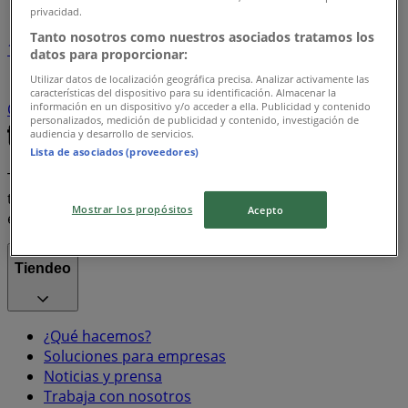
privacidad.
Tanto nosotros como nuestros asociados tratamos los
1
datos para proporcionar:
Utilizar datos de localización geográfica precisa. Analizar activamente las
Supermercados
arroz
Farmacias, Droguerías y
características del dispositivo para su identificación. Almacenar la
información en un dispositivo y/o acceder a ella. Publicidad y contenido
Ópticas
Ropa y Zapatos
celulares
televisores
personalizados, medición de publicidad y contenido, investigación de
audiencia y desarrollo de servicios.
Lista de asociados (proveedores)
Tiendeo forma parte de Shopfully, la empresa
tecnológica que está reinventando las compras locales
Mostrar los propósitos
Acepto
en todo el mundo.
Tiendeo
¿Qué hacemos?
Soluciones para empresas
Noticias y prensa
Trabaja con nosotros