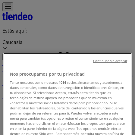
Estás aquí:
Caucasia
Continuar sin aceptar
Destacados
Supermercados
Ropa y
Zapatos
Almacenes
Hogar y Muebles
Informática y
Nos preocupamos por tu privacidad
Electrónica
Farmacias, Droguerías y Ópticas
Perfumerías y
Belleza
Restaurantes
Juguetes y Bebés
Deporte
Carros,
Tanto nosotros como nuestros
1014
socios almacenamos y accedemos a
datos personales, como datos de navegación o identificadores únicos, en
Motos y Repuestos
Ferreterías y Construcción
Libros y
tu dispositivo. Si seleccionas Acepto, estarás permitiendo que las
Cine
Viajes
Bancos y Seguros
tecnologías de rastreo apoyen los propósitos que se muestran en
«nosotros y nuestros socios tratamos datos para proporcionar». Si se
Índice de ofertas en Caucasia
deshabilitan los rastreadores, parte del contenido y los anuncios que ves
podrían dejar de ser relevantes para ti. Puedes volver a acceder a este
menú para cambiar tus opciones o retirar el consentimiento en cualquier
Tiendeo en Caucasia
»
momento haciendo clic en el enlace «Mostrar los propósitos» que aparece
en el en la parte inferior de la página web. Tus opciones tendrán efecto
Índice de ofertas
dentro de nuestro Sitio web. Para saber más, consulta nuestra política de