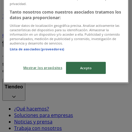
privacidad.
Tanto nosotros como nuestros asociados tratamos los
1
datos para proporcionar:
Utilizar datos de localización geográfica precisa. Analizar activamente las
Supermercados
arroz
Farmacias, Droguerías y
características del dispositivo para su identificación. Almacenar la
información en un dispositivo y/o acceder a ella. Publicidad y contenido
Ópticas
Ropa y Zapatos
celulares
televisores
personalizados, medición de publicidad y contenido, investigación de
audiencia y desarrollo de servicios.
Lista de asociados (proveedores)
Tiendeo forma parte de Shopfully, la empresa
tecnológica que está reinventando las compras locales
Mostrar los propósitos
Acepto
en todo el mundo.
Tiendeo
¿Qué hacemos?
Soluciones para empresas
Noticias y prensa
Trabaja con nosotros