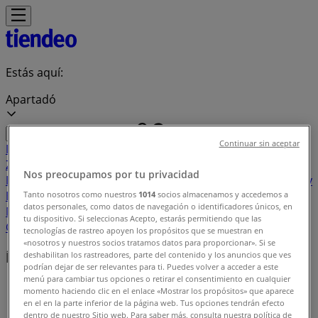
Estás aquí:
Apartadó
Continuar sin aceptar
Destacados
Supermercados
Ropa y
Zapatos
Almacenes
Hogar y Muebles
Informática y
Nos preocupamos por tu privacidad
Electrónica
Farmacias, Droguerías y Ópticas
Perfumerías y
Belleza
Restaurantes
Juguetes y Bebés
Deporte
Carros,
Tanto nosotros como nuestros
1014
socios almacenamos y accedemos a
datos personales, como datos de navegación o identificadores únicos, en
Motos y Repuestos
Ferreterías y Construcción
Libros y
tu dispositivo. Si seleccionas Acepto, estarás permitiendo que las
Cine
Viajes
Bancos y Seguros
tecnologías de rastreo apoyen los propósitos que se muestran en
«nosotros y nuestros socios tratamos datos para proporcionar». Si se
Índice de ofertas en Apartadó
deshabilitan los rastreadores, parte del contenido y los anuncios que ves
podrían dejar de ser relevantes para ti. Puedes volver a acceder a este
menú para cambiar tus opciones o retirar el consentimiento en cualquier
Tiendeo en Apartadó
»
momento haciendo clic en el enlace «Mostrar los propósitos» que aparece
en el en la parte inferior de la página web. Tus opciones tendrán efecto
Índice de ofertas
dentro de nuestro Sitio web. Para saber más, consulta nuestra política de