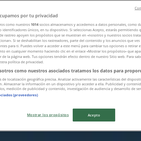
Con
cupamos por tu privacidad
ros como nuestros
1014
socios almacenamos y accedemos a datos personales, como d
 identificadores únicos, en tu dispositivo. Si seleccionas Acepto, estarás permitiendo 
de rastreo apoyen los propósitos que se muestran en «nosotros y nuestros socios trat
ionar». Si se deshabilitan los rastreadores, parte del contenido y los anuncios que ves
antes para ti. Puedes volver a acceder a este menú para cambiar tus opciones o retirar e
 Fórum
to en cualquier momento haciendo clic en el enlace «Mostrar los propósitos» que apar
or de la página web. Tus opciones tendrán efecto dentro de nuestro Sitio web. Para sab
stra política de privacidad.
sotros como nuestros asociados tratamos los datos para proporc
s de localización geográfica precisa. Analizar activamente las características del disposit
ón. Almacenar la información en un dispositivo y/o acceder a ella. Publicidad y conteni
os, medición de publicidad y contenido, investigación de audiencia y desarrollo de ser
ociados (proveedores)
Mostrar los propósitos
Acepto