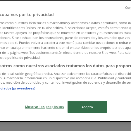
Con
cupamos por tu privacidad
ros como nuestros
1014
socios almacenamos y accedemos a datos personales, como d
 identificadores únicos, en tu dispositivo. Si seleccionas Acepto, estarás permitiendo 
de rastreo apoyen los propósitos que se muestran en «nosotros y nuestros socios trat
ionar». Si se deshabilitan los rastreadores, parte del contenido y los anuncios que ves
antes para ti. Puedes volver a acceder a este menú para cambiar tus opciones o retirar e
to en cualquier momento haciendo clic en el enlace «Mostrar los propósitos» que apar
or de la página web. Tus opciones tendrán efecto dentro de nuestro Sitio web. Para sab
stra política de privacidad.
sotros como nuestros asociados tratamos los datos para proporc
s de localización geográfica precisa. Analizar activamente las características del disposit
ón. Almacenar la información en un dispositivo y/o acceder a ella. Publicidad y conteni
os, medición de publicidad y contenido, investigación de audiencia y desarrollo de ser
ociados (proveedores)
Mostrar los propósitos
Acepto