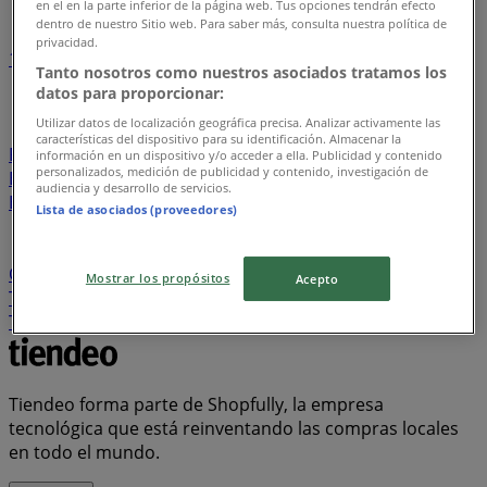
en el en la parte inferior de la página web. Tus opciones tendrán efecto
dentro de nuestro Sitio web. Para saber más, consulta nuestra política de
privacidad.
1
2
3
4
5
Tanto nosotros como nuestros asociados tratamos los
...
26
datos para proporcionar:
Utilizar datos de localización geográfica precisa. Analizar activamente las
Davivienda
Tiendas D1
Ara
Metro
Olímpica
La
características del dispositivo para su identificación. Almacenar la
Rebaja
Banco AV Villas
Alkosto
Éxito
Jumbo
información en un dispositivo y/o acceder a ella. Publicidad y contenido
personalizados, medición de publicidad y contenido, investigación de
Banco Itaú
Protección
Homecenter
Makro
audiencia y desarrollo de servicios.
Bancolombia
Ésika
Cruz verde
Leonisa
PriceSmart
Lista de asociados (proveedores)
FarmaTodo
Vélez
BBVA
Falabella
Banco Falabella
Banco Caja Social
Calzado Romulo
Banco de
Occidente
Ktronix
Panamericana
Banco de Bogotá
Mostrar los propósitos
Acepto
Tigo
Super Inter
Bata
ELA
Droguería la Economía
Totto
AKT
Cyzone
Muebles Jamar
Claro
Tiendeo forma parte de Shopfully, la empresa
tecnológica que está reinventando las compras locales
en todo el mundo.