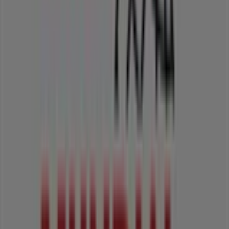
Calzado Bucaramanga
Calle 13 #. 5-31, Cali
24 m
Honda
Calle 15 # 6 - 50, Tolú
27 m
Calzado Bucaramanga
Carrera 5A # 13-46, Cali
28 m