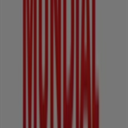
Bienvenido a la tienda de
Mundial
en Tiendeo, donde
podrás descubrir las mejores
ofertas
,
promociones
y
catálogos
de esta destacada marca del sector de
Ferreterías y Construcción
. Nuestra tienda física está
ubicada en
Cra. 32, 11 - 165
,
Cali
, y en ella encontrarás
una amplia gama de productos de calidad que te
permitirán ahorrar durante todo el
agosto de 2026
.
En Tiendeo te ofrecemos toda la información actualizada
sobre
Mundial
, como los horarios de apertura, las
ofertas exclusivas y la ubicación exacta de la tienda en
Cra. 32, 11 - 165
. Además, tendrás acceso a los últimos
catálogos de
Mundial
, donde podrás descubrir las
promociones más recientes y aprovechar grandes
descuentos en productos de
Ferreterías y Construcción
para tus compras en
Cali
.
No pierdas la oportunidad de visitar la tienda de
Mundial
en
Cra. 32, 11 - 165
para disfrutar de una
experiencia de compra completa. Te invitamos a