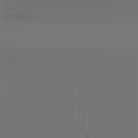
Estás aquí:
Cali
Destacados
Supermercados
Ropa y
Zapatos
Almacenes
Hogar y Muebles
Informática y
Electrónica
Farmacias, Droguerías y Ópticas
Perfumerías y
Belleza
Restaurantes
Juguetes y Bebés
Deporte
Carros,
Motos y Repuestos
Ferreterías y Construcción
Libros y
Cine
Viajes
Bancos y Seguros
Publicidad
Tienda Mundial | Cra. 32, 11 - 165 ,