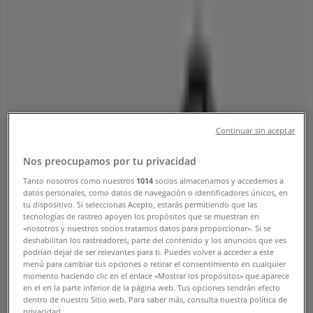
Cali - Teléfono, Horario y
Descuentos
Tiendeo en Cali
»
Ofertas de Ferreterías y Construcción en Cali
»
Mundial en Cali
»
Mundial | Cra. 32, 11 - 165
Continuar sin aceptar
Mapa
(2)6658789
Nos preocupamos por tu privacidad
Mapa
(2)6658789
Tanto nosotros como nuestros
1014
socios almacenamos y accedemos a
datos personales, como datos de navegación o identificadores únicos, en
Estamos a punto de publicar ofertas de Mundial
tu dispositivo. Si seleccionas Acepto, estarás permitiendo que las
tecnologías de rastreo apoyen los propósitos que se muestran en
Publicidad
«nosotros y nuestros socios tratamos datos para proporcionar». Si se
deshabilitan los rastreadores, parte del contenido y los anuncios que ves
podrían dejar de ser relevantes para ti. Puedes volver a acceder a este
menú para cambiar tus opciones o retirar el consentimiento en cualquier
momento haciendo clic en el enlace «Mostrar los propósitos» que aparece
en el en la parte inferior de la página web. Tus opciones tendrán efecto
dentro de nuestro Sitio web. Para saber más, consulta nuestra política de
privacidad.