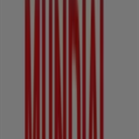
Abierto
Servientrega
CRA 5 NO 13 - 68 C.CIAL FORTUNA PS 2 LC 21 - 50,
Cali
32 m
Abierto
Otros negocios de Ferreterías y
Construcción en Cali
Mundial