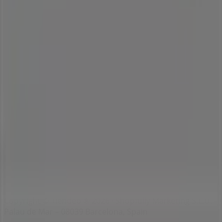
Índices
Marcas
Marcas locales
Negocios
Negocios cercanos
Productos
Productos locales
Ciudades
Descargar la app Tiendeo
Copyright © Tiendeo ® 2026 · Shopfully Marketing S.L.U. –
Palau de Mar – 08039 Barcelona, Spain