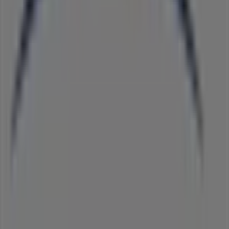
Tiendeo
¿Qué hacemos?
Soluciones para empresas
Noticias y prensa
Trabaja con nosotros
Contáctanos
Contacto comercial y de marketing
Tienda mal colocada en el mapa
Notificar un folleto
¿Encontraste un problema en la web o en la
aplicación?