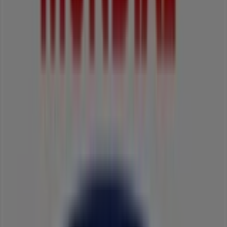
explorar las promociones que tenemos para ti este
agosto
y mantenerte informado de las mejores ofertas
de
Mundial
en
Cali
. ¡Visítanos y empieza a ahorrar hoy
mismo!
Más información de Mundial
Ver otras tiendas de
Mundial en Cali
Publicidad