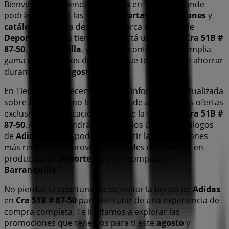
Bienvenido a la tienda de
Adidas
en Tiendeo, donde
podrás descubrir las mejores
ofertas
,
promociones
y
catálogos
de esta destacada marca del sector de
Deporte
. Nuestra tienda física está ubicada en
Cra 51B #
87-50
,
Barranquilla
, y en ella encontrarás una amplia
gama de productos de calidad que te permitirán ahorrar
durante todo el
agosto de 2026
.
En Tiendeo te ofrecemos toda la información actualizada
sobre
Adidas
, como los horarios de apertura, las ofertas
exclusivas y la ubicación exacta de la tienda en
Cra 51B #
87-50
. Además, tendrás acceso a los últimos catálogos
de
Adidas
, donde podrás descubrir las promociones
más recientes y aprovechar grandes descuentos en
productos de
Deporte
para tus compras en
Barranquilla
.
No pierdas la oportunidad de visitar la tienda de
Adidas
en
Cra 51B # 87-50
para disfrutar de una experiencia de
compra completa. Te invitamos a explorar las
promociones que tenemos para ti este
agosto
y