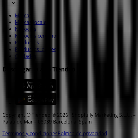
Marcas
Marcas locales
Negocios
Negocios cercanos
Productos
Productos locales
Ciudades
Descargar la app Tiendeo
Copyright © Tiendeo ® 2026 · Shopfully Marketing S.L.U. –
Palau de Mar – 08039 Barcelona, Spain
Términos y condiciones
Política de privacidad