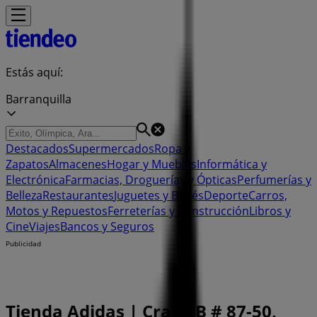
Estás aquí:
Barranquilla
Destacados
Supermercados
Ropa y
Zapatos
Almacenes
Hogar y Muebles
Informática y
Electrónica
Farmacias, Droguerías y Ópticas
Perfumerías y
Belleza
Restaurantes
Juguetes y Bebés
Deporte
Carros,
Motos y Repuestos
Ferreterías y Construcción
Libros y
Cine
Viajes
Bancos y Seguros
Publicidad
Tienda Adidas | Cra 51B # 87-50,