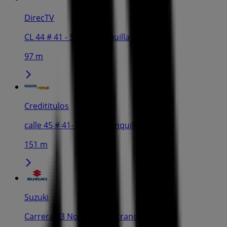
DirecTV
CL 44 # 41 - 55, Barranquilla
97 m
Credititulos
calle 45 # 41- 120, Barranquilla
151 m
Suzuki
Carrera 43 No. 68-38, Barranquilla