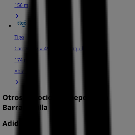
156 m
Tigo
Carrera 42 # 45-38, Barranquilla
174 m
Abierto
Otros negocios de Deporte en
Barranquilla
Adidas