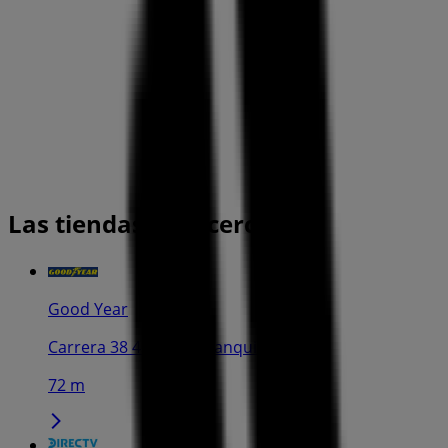
Las tiendas más cercanas
Good Year
Carrera 38 43-37, Barranquilla
72 m