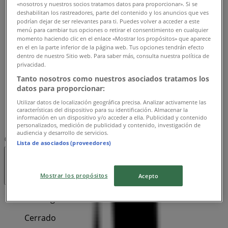
«nosotros y nuestros socios tratamos datos para proporcionar». Si se
10:00 - 21:00
deshabilitan los rastreadores, parte del contenido y los anuncios que ves
Martes
podrían dejar de ser relevantes para ti. Puedes volver a acceder a este
menú para cambiar tus opciones o retirar el consentimiento en cualquier
10:00 - 21:00
momento haciendo clic en el enlace «Mostrar los propósitos» que aparece
Miércoles
en el en la parte inferior de la página web. Tus opciones tendrán efecto
10:00 - 21:00
dentro de nuestro Sitio web. Para saber más, consulta nuestra política de
Jueves
privacidad.
10:00 - 21:00
Tanto nosotros como nuestros asociados tratamos los
Viernes
datos para proporcionar:
10:00 - 21:00
Utilizar datos de localización geográfica precisa. Analizar activamente las
Sábado
características del dispositivo para su identificación. Almacenar la
información en un dispositivo y/o acceder a ella. Publicidad y contenido
10:00 - 21:00
personalizados, medición de publicidad y contenido, investigación de
audiencia y desarrollo de servicios.
Mapa
+573183440801
Lista de asociados (proveedores)
Abierto
Hasta las 21:00
Mostrar los propósitos
Acepto
Domingo
Cerrado