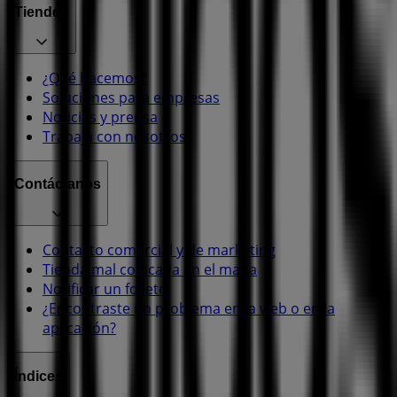
Tiendeo
¿Qué hacemos?
Soluciones para empresas
Noticias y prensa
Trabaja con nosotros
Contáctanos
Contacto comercial y de marketing
Tienda mal colocada en el mapa
Notificar un folleto
¿Encontraste un problema en la web o en la
aplicación?
Índices