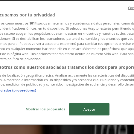
Con
cupamos por tu privacidad
ros como nuestros
1014
socios almacenamos y accedemos a datos personales, como d
oca
»
 identificadores únicos, en tu dispositivo. Si seleccionas Acepto, estarás permitiendo 
de rastreo apoyen los propósitos que se muestran en «nosotros y nuestros socios trat
ionar». Si se deshabilitan los rastreadores, parte del contenido y los anuncios que ves
antes para ti. Puedes volver a acceder a este menú para cambiar tus opciones o retirar e
to en cualquier momento haciendo clic en el enlace «Mostrar los propósitos» que apar
la Economía en Zapatoca
or de la página web. Tus opciones tendrán efecto dentro de nuestro Sitio web. Para sab
stra política de privacidad.
sotros como nuestros asociados tratamos los datos para proporc
oca:
5
s de localización geográfica precisa. Analizar activamente las características del disposit
ón. Almacenar la información en un dispositivo y/o acceder a ella. Publicidad y conteni
os, medición de publicidad y contenido, investigación de audiencia y desarrollo de ser
ociados (proveedores)
Mostrar los propósitos
Acepto