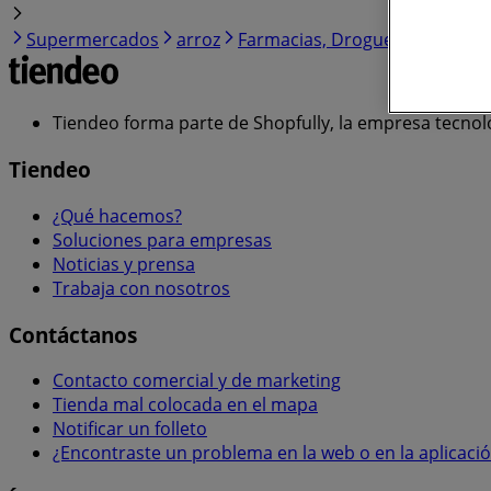
Supermercados
arroz
Farmacias, Droguerías y Óptic
Tiendeo forma parte de Shopfully, la empresa tecnol
Tiendeo
¿Qué hacemos?
Soluciones para empresas
Noticias y prensa
Trabaja con nosotros
Contáctanos
Contacto comercial y de marketing
Tienda mal colocada en el mapa
Notificar un folleto
¿Encontraste un problema en la web o en la aplicaci