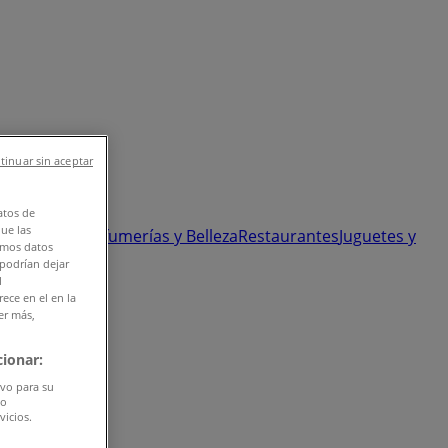
tinuar sin aceptar
atos de
que las
 y Ópticas
Perfumerías y Belleza
Restaurantes
Juguetes y
amos datos
 podrían dejar
l
ece en el en la
er más,
ionar:
ivo para su
do
vicios.