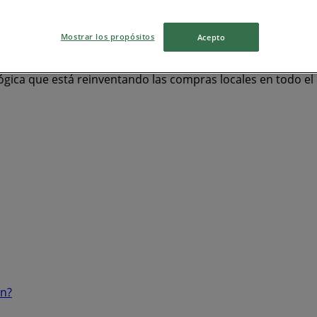
as
Ropa y Zapatos
celulares
televisores
Mostrar los propósitos
Acepto
ógica que está reinventando las compras locales en todo e
ón?