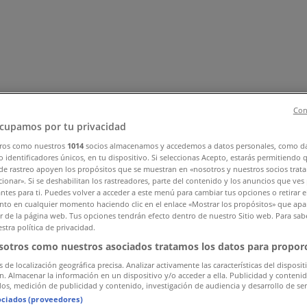
Con
cupamos por tu privacidad
ros como nuestros
1014
socios almacenamos y accedemos a datos personales, como d
 identificadores únicos, en tu dispositivo. Si seleccionas Acepto, estarás permitiendo 
ar y Muebles
Informática y Electrónica
Farmacias, Droguerías
de rastreo apoyen los propósitos que se muestran en «nosotros y nuestros socios trat
nstrucción
Libros y Cine
Viajes
Bancos y Seguros
ionar». Si se deshabilitan los rastreadores, parte del contenido y los anuncios que ves
antes para ti. Puedes volver a acceder a este menú para cambiar tus opciones o retirar e
to en cualquier momento haciendo clic en el enlace «Mostrar los propósitos» que apar
or de la página web. Tus opciones tendrán efecto dentro de nuestro Sitio web. Para sab
stra política de privacidad.
sotros como nuestros asociados tratamos los datos para proporc
s de localización geográfica precisa. Analizar activamente las características del disposit
ón. Almacenar la información en un dispositivo y/o acceder a ella. Publicidad y conteni
os, medición de publicidad y contenido, investigación de audiencia y desarrollo de ser
ociados (proveedores)