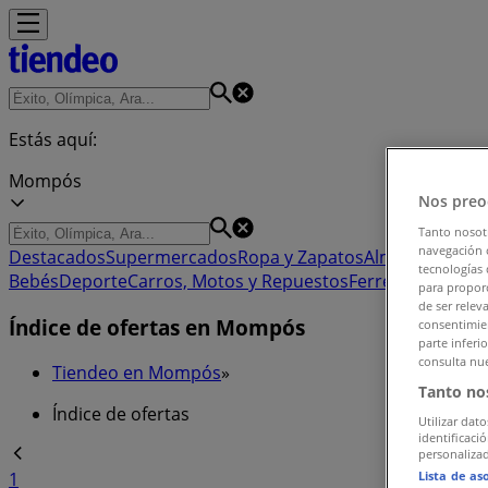
Estás aquí:
Mompós
Nos preo
Tanto nosot
navegación o
Destacados
Supermercados
Ropa y Zapatos
Almacenes
Hog
tecnologías 
Bebés
Deporte
Carros, Motos y Repuestos
Ferreterías y Co
para proporc
de ser relev
Índice de ofertas en Mompós
consentimien
parte inferi
consulta nue
Tiendeo en Mompós
»
Tanto no
Índice de ofertas
Utilizar dato
identificaci
personalizad
Lista de as
1