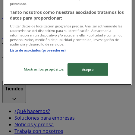
privacidad.
Tanto nosotros como nuestros asociados tratamos los
1
datos para proporcionar:
Utilizar datos de localización geográfica precisa. Analizar activamente las
Supermercados
arroz
Farmacias, Droguerías y
características del dispositivo para su identificación. Almacenar la
información en un dispositivo y/o acceder a ella. Publicidad y contenido
Ópticas
Ropa y Zapatos
celulares
televisores
personalizados, medición de publicidad y contenido, investigación de
audiencia y desarrollo de servicios.
Lista de asociados (proveedores)
Tiendeo forma parte de Shopfully, la empresa
tecnológica que está reinventando las compras locales
Mostrar los propósitos
Acepto
en todo el mundo.
Tiendeo
¿Qué hacemos?
Soluciones para empresas
Noticias y prensa
Trabaja con nosotros