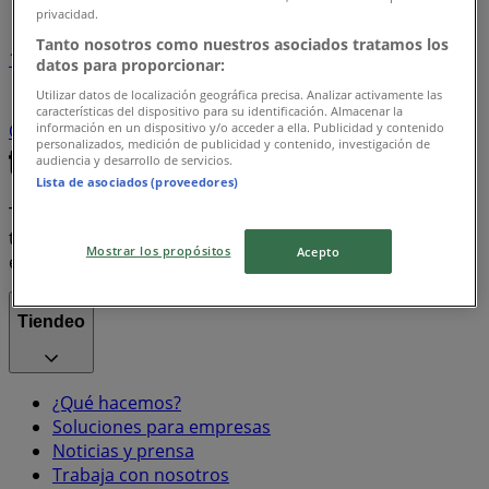
privacidad.
Tanto nosotros como nuestros asociados tratamos los
1
datos para proporcionar:
Utilizar datos de localización geográfica precisa. Analizar activamente las
Supermercados
arroz
Farmacias, Droguerías y
características del dispositivo para su identificación. Almacenar la
información en un dispositivo y/o acceder a ella. Publicidad y contenido
Ópticas
Ropa y Zapatos
celulares
televisores
personalizados, medición de publicidad y contenido, investigación de
audiencia y desarrollo de servicios.
Lista de asociados (proveedores)
Tiendeo forma parte de Shopfully, la empresa
tecnológica que está reinventando las compras locales
Mostrar los propósitos
Acepto
en todo el mundo.
Tiendeo
¿Qué hacemos?
Soluciones para empresas
Noticias y prensa
Trabaja con nosotros