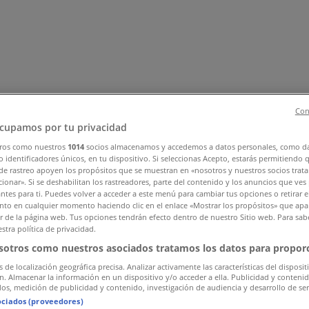
Con
cupamos por tu privacidad
ros como nuestros
1014
socios almacenamos y accedemos a datos personales, como d
 identificadores únicos, en tu dispositivo. Si seleccionas Acepto, estarás permitiendo 
ar y Muebles
Informática y Electrónica
Farmacias, Droguerías
de rastreo apoyen los propósitos que se muestran en «nosotros y nuestros socios trat
nstrucción
Libros y Cine
Viajes
Bancos y Seguros
ionar». Si se deshabilitan los rastreadores, parte del contenido y los anuncios que ves
antes para ti. Puedes volver a acceder a este menú para cambiar tus opciones o retirar e
to en cualquier momento haciendo clic en el enlace «Mostrar los propósitos» que apar
or de la página web. Tus opciones tendrán efecto dentro de nuestro Sitio web. Para sab
stra política de privacidad.
sotros como nuestros asociados tratamos los datos para proporc
s de localización geográfica precisa. Analizar activamente las características del disposit
ón. Almacenar la información en un dispositivo y/o acceder a ella. Publicidad y conteni
os, medición de publicidad y contenido, investigación de audiencia y desarrollo de ser
ociados (proveedores)