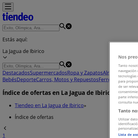
Estás aquí:
La Jagua de Ibirico
Nos preo
Tanto nosot
navegación o
Destacados
Supermercados
Ropa y Zapatos
Almacenes
Hog
tecnologías 
Bebés
Deporte
Carros, Motos y Repuestos
Ferreterías y Co
para proporc
de ser relev
Índice de ofertas en La Jagua de Ibirico
consentimien
parte inferi
consulta nue
Tiendeo en La Jagua de Ibirico
»
Tanto no
Índice de ofertas
Utilizar dato
identificaci
personalizad
Lista de as
1