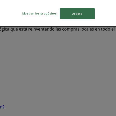
as
Ropa y Zapatos
celulares
televisores
Mostrar los propósitos
Acepto
ógica que está reinventando las compras locales en todo e
ón?