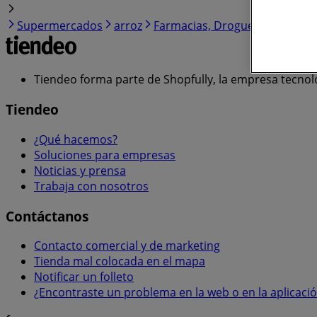
Supermercados
arroz
Farmacias, Droguerías y Óptic
Tiendeo forma parte de Shopfully, la empresa tecnol
Tiendeo
¿Qué hacemos?
Soluciones para empresas
Noticias y prensa
Trabaja con nosotros
Contáctanos
Contacto comercial y de marketing
Tienda mal colocada en el mapa
Notificar un folleto
¿Encontraste un problema en la web o en la aplicaci