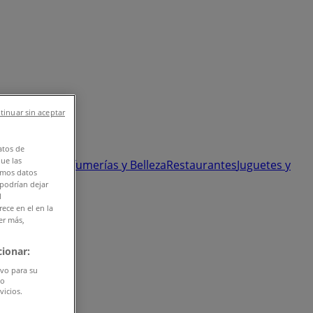
tinuar sin aceptar
atos de
que las
 y Ópticas
Perfumerías y Belleza
Restaurantes
Juguetes y
amos datos
 podrían dejar
l
ece en el en la
er más,
ionar:
ivo para su
do
vicios.