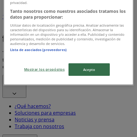
privacidad.
Tanto nosotros como nuestros asociados tratamos los
1
datos para proporcionar:
Utilizar datos de localización geográfica precisa. Analizar activamente las
Bon Preu
Frito Lay
características del dispositivo para su identificación. Almacenar la
información en un dispositivo y/o acceder a ella. Publicidad y contenido
personalizados, medición de publicidad y contenido, investigación de
audiencia y desarrollo de servicios.
Lista de asociados (proveedores)
Tiendeo forma parte de Shopfully, la empresa
tecnológica que está reinventando las compras locales
en todo el mundo.
Mostrar los propósitos
Acepto
Tiendeo
¿Qué hacemos?
Soluciones para empresas
Noticias y prensa
Trabaja con nosotros