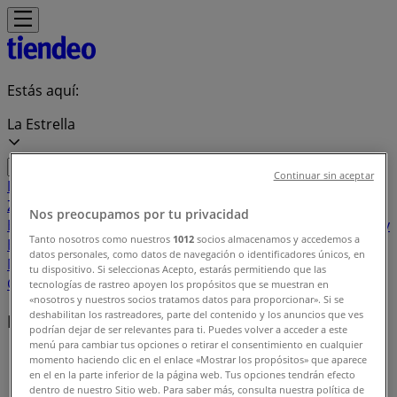
Estás aquí:
La Estrella
Continuar sin aceptar
Destacados
Supermercados
Ropa y
Zapatos
Almacenes
Hogar y Muebles
Informática y
Nos preocupamos por tu privacidad
Electrónica
Farmacias, Droguerías y Ópticas
Perfumerías y
Tanto nosotros como nuestros
1012
socios almacenamos y accedemos a
Belleza
Restaurantes
Juguetes y Bebés
Deporte
Carros,
datos personales, como datos de navegación o identificadores únicos, en
Motos y Repuestos
Ferreterías y Construcción
Libros y
tu dispositivo. Si seleccionas Acepto, estarás permitiendo que las
Cine
Viajes
Bancos y Seguros
tecnologías de rastreo apoyen los propósitos que se muestran en
«nosotros y nuestros socios tratamos datos para proporcionar». Si se
deshabilitan los rastreadores, parte del contenido y los anuncios que ves
Marcas locales
podrían dejar de ser relevantes para ti. Puedes volver a acceder a este
menú para cambiar tus opciones o retirar el consentimiento en cualquier
Tiendeo en La Estrella
»
momento haciendo clic en el enlace «Mostrar los propósitos» que aparece
en el en la parte inferior de la página web. Tus opciones tendrán efecto
Índice marcas
dentro de nuestro Sitio web. Para saber más, consulta nuestra política de