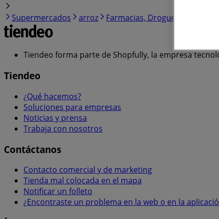
Supermercados
arroz
Farmacias, Droguerías y Óptic
Tiendeo forma parte de Shopfully, la empresa tecnol
Tiendeo
¿Qué hacemos?
Soluciones para empresas
Noticias y prensa
Trabaja con nosotros
Contáctanos
Contacto comercial y de marketing
Tienda mal colocada en el mapa
Notificar un folleto
¿Encontraste un problema en la web o en la aplicaci