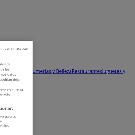
tinuar sin aceptar
atos de
que las
 y Ópticas
Perfumerías y Belleza
Restaurantes
Juguetes y
amos datos
 podrían dejar
l
ece en el en la
er más,
ionar:
ivo para su
do
vicios.