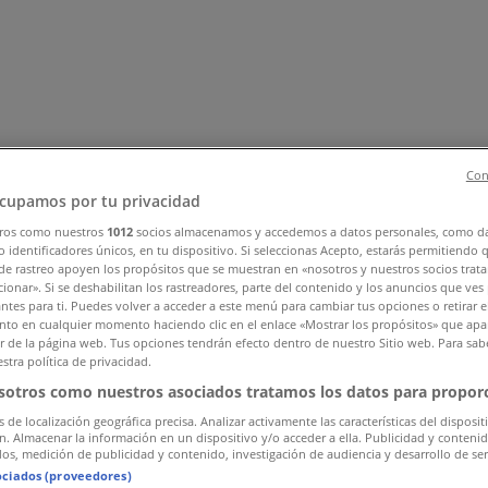
Con
cupamos por tu privacidad
ros como nuestros
1012
socios almacenamos y accedemos a datos personales, como d
 identificadores únicos, en tu dispositivo. Si seleccionas Acepto, estarás permitiendo 
ar y Muebles
Informática y Electrónica
Farmacias, Droguerías
de rastreo apoyen los propósitos que se muestran en «nosotros y nuestros socios trat
nstrucción
Libros y Cine
Viajes
Bancos y Seguros
ionar». Si se deshabilitan los rastreadores, parte del contenido y los anuncios que ves
antes para ti. Puedes volver a acceder a este menú para cambiar tus opciones o retirar e
to en cualquier momento haciendo clic en el enlace «Mostrar los propósitos» que apar
or de la página web. Tus opciones tendrán efecto dentro de nuestro Sitio web. Para sab
stra política de privacidad.
sotros como nuestros asociados tratamos los datos para proporc
s de localización geográfica precisa. Analizar activamente las características del disposit
ón. Almacenar la información en un dispositivo y/o acceder a ella. Publicidad y conteni
os, medición de publicidad y contenido, investigación de audiencia y desarrollo de ser
ociados (proveedores)