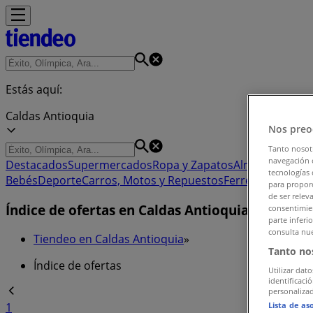
Estás aquí:
Caldas Antioquia
Nos preo
Tanto nosot
navegación o
Destacados
Supermercados
Ropa y Zapatos
Almacenes
Hog
tecnologías 
Bebés
Deporte
Carros, Motos y Repuestos
Ferreterías y Co
para proporc
de ser relev
Índice de ofertas en Caldas Antioquia
consentimien
parte inferi
consulta nue
Tiendeo en Caldas Antioquia
»
Tanto no
Índice de ofertas
Utilizar dato
identificaci
personalizad
Lista de as
1