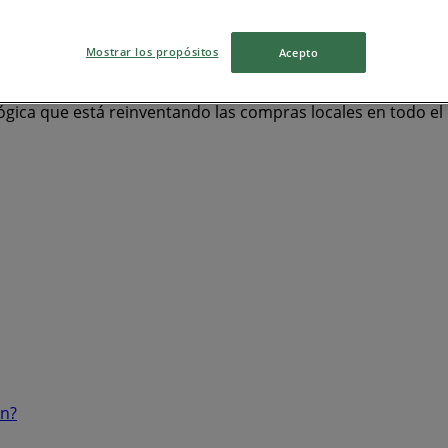
as
Ropa y Zapatos
celulares
televisores
Mostrar los propósitos
Acepto
ógica que está reinventando las compras locales en todo e
ón?