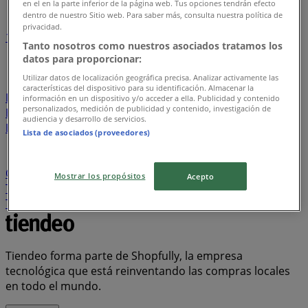
en el en la parte inferior de la página web. Tus opciones tendrán efecto
dentro de nuestro Sitio web. Para saber más, consulta nuestra política de
privacidad.
1
2
3
4
5
Tanto nosotros como nuestros asociados tratamos los
...
26
datos para proporcionar:
Utilizar datos de localización geográfica precisa. Analizar activamente las
Davivienda
Tiendas D1
Ara
Metro
Olímpica
La
características del dispositivo para su identificación. Almacenar la
Rebaja
Banco AV Villas
Alkosto
Éxito
Jumbo
información en un dispositivo y/o acceder a ella. Publicidad y contenido
personalizados, medición de publicidad y contenido, investigación de
Banco Itaú
Protección
Homecenter
Makro
audiencia y desarrollo de servicios.
Bancolombia
Ésika
Cruz verde
Leonisa
PriceSmart
Lista de asociados (proveedores)
FarmaTodo
Vélez
BBVA
Falabella
Banco Falabella
Banco Caja Social
Calzado Romulo
Banco de
Occidente
Ktronix
Panamericana
Banco de Bogotá
Mostrar los propósitos
Acepto
Tigo
Super Inter
Bata
ELA
Droguería la Economía
Totto
AKT
Cyzone
Muebles Jamar
Claro
Tiendeo forma parte de Shopfully, la empresa
tecnológica que está reinventando las compras locales
en todo el mundo.