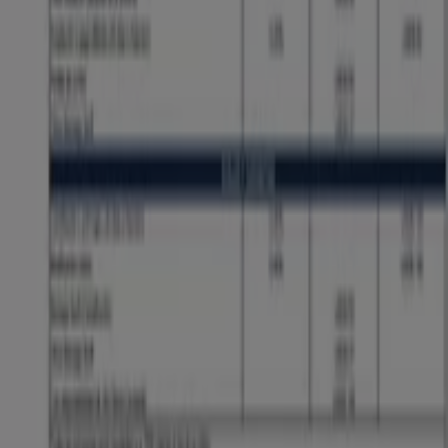
¿Encontraste un problema en la web o en la
aplicación?
Índices
Marcas
Marcas locales
Negocios
Negocios cercanos
Productos
Productos locales
Ciudades
Descargar la app Tiendeo