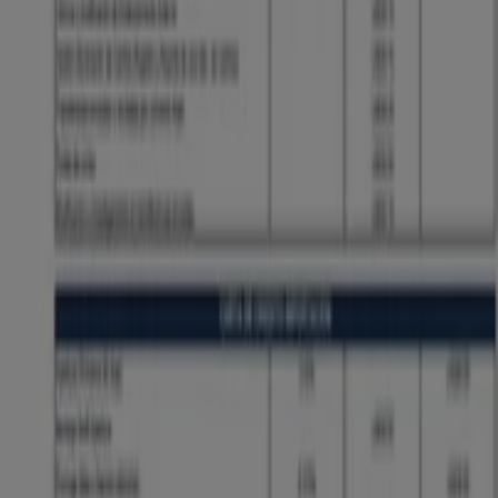
Banco Caja Social
Tasas Internacional 2026
Vence el 31/12
228 m - Palmira
Ciudades con tiendas de Banco Caja
Social
Banco Caja Social en Cali
Banco Caja Social en
Guadalajara de Buga
Banco Caja Social en Buga
Banco
Caja Social en Tuluá
Banco Caja Social en Buenaventura
Ver más ciudades
Otros negocios de Bancos y Seguros
en Palmira