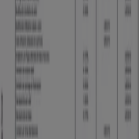
Banco Caja Social
Bienvenido a Tiendeo, tu mejor opción para encontrar
no solo las mejores
ofertas
,
catálogos
y
promociones
,
sino también para descubrir las tiendas más destacadas
en
Palmira
. Durante el mes de
agosto de 2026
, en
nuestra plataforma podrás conocer tanto las últimas
novedades de
Banco Caja Social
, una de las marcas más
reconocidas, como la ubicación y detalles de las tiendas
más cercanas en
Palmira
.
En Tiendeo, no solo tendrás acceso a
promociones
y
descuentos, sino también a información sobre las
tiendas físicas de tu ciudad. Explora los catálogos de
Banco Caja Social
, encuentra las tiendas en
Palmira
y
descubre los productos con grandes descuentos para
ahorrar en tus compras este
agosto
. Además, te
mantenemos al tanto de las ubicaciones exactas,
horarios de atención y todos los detalles necesarios para