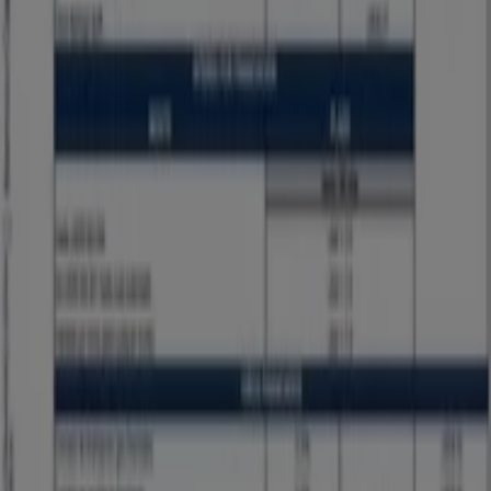
que puedas disfrutar de una experiencia de compra
completa en
Palmira
.
No pierdas la oportunidad de aprovechar las
ofertas
de
Banco Caja Social
en las tiendas de
Palmira
y mantente
actualizado con los mejores precios durante
agosto de
2026
. En Tiendeo, siempre encontrarás las mejores
tiendas y opciones de compra en
Palmira
. ¡Empieza a
explorar las tiendas y promociones que tenemos para ti
ahora mismo!
Publicidad