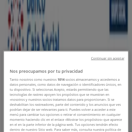
Palmira - Direcciones, Teléfonos y
Horarios
Tiendeo en Palmira
»
Ofertas de Bancos y Seguros en Palmira
»
Banco Caja Social en Palmira
»
Tiendas de Banco Caja Social en Palmira
Continuar sin aceptar
Nos preocupamos por tu privacidad
Banco Caja Social
Tanto nosotros como nuestros
1014
socios almacenamos y accedemos a
datos personales, como datos de navegación o identificadores únicos, en
CALLE 30 28 - 37, Palmira
tu dispositivo. Si seleccionas Acepto, estarás permitiendo que las
tecnologías de rastreo apoyen los propósitos que se muestran en
228 m
«nosotros y nuestros socios tratamos datos para proporcionar». Si se
deshabilitan los rastreadores, parte del contenido y los anuncios que ves
podrían dejar de ser relevantes para ti. Puedes volver a acceder a este
menú para cambiar tus opciones o retirar el consentimiento en cualquier
momento haciendo clic en el enlace «Mostrar los propósitos» que aparece
en el en la parte inferior de la página web. Tus opciones tendrán efecto
Banco Caja Social
dentro de nuestro Sitio web. Para saber más, consulta nuestra política de