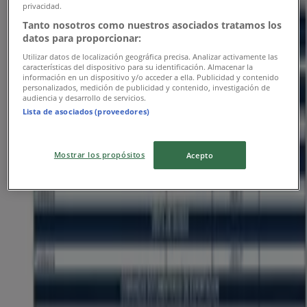
privacidad.
CALLE 30 27 - 46, Palmira
Tanto nosotros como nuestros asociados tratamos los
datos para proporcionar:
310 m
Utilizar datos de localización geográfica precisa. Analizar activamente las
características del dispositivo para su identificación. Almacenar la
información en un dispositivo y/o acceder a ella. Publicidad y contenido
personalizados, medición de publicidad y contenido, investigación de
audiencia y desarrollo de servicios.
Banco Caja Social
Lista de asociados (proveedores)
CRA. 8 78 - 12, Cali
Mostrar los propósitos
Acepto
21.6 km
Publicidad