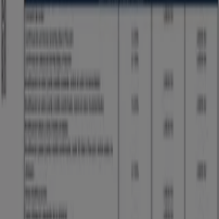
Tiendeo forma parte de Shopfully, la empresa
tecnológica que está reinventando las compras locales
en todo el mundo.
Tiendeo
¿Qué hacemos?
Soluciones para empresas
Noticias y prensa
Trabaja con nosotros
Contáctanos
Contacto comercial y de marketing
Tienda mal colocada en el mapa
Notificar un folleto