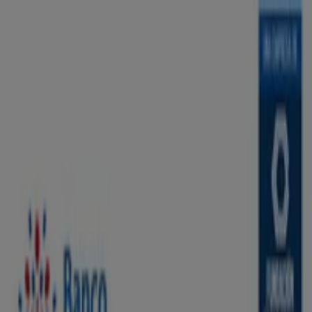
Estás aquí:
Palmira
Destacados
Supermercados
Ropa y
Zapatos
Almacenes
Hogar y Muebles
Informática y
Electrónica
Farmacias, Droguerías y Ópticas
Perfumerías y
Belleza
Restaurantes
Juguetes y Bebés
Deporte
Carros,
Motos y Repuestos
Ferreterías y Construcción
Libros y
Cine
Viajes
Bancos y Seguros
Publicidad
Sucursales Banco Caja Social