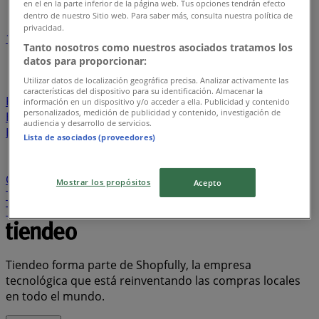
en el en la parte inferior de la página web. Tus opciones tendrán efecto
dentro de nuestro Sitio web. Para saber más, consulta nuestra política de
privacidad.
1
2
3
4
5
Tanto nosotros como nuestros asociados tratamos los
...
26
datos para proporcionar:
Utilizar datos de localización geográfica precisa. Analizar activamente las
Davivienda
Tiendas D1
Ara
Metro
Olímpica
La
características del dispositivo para su identificación. Almacenar la
Rebaja
Banco AV Villas
Alkosto
Éxito
Jumbo
información en un dispositivo y/o acceder a ella. Publicidad y contenido
personalizados, medición de publicidad y contenido, investigación de
Banco Itaú
Protección
Homecenter
Makro
audiencia y desarrollo de servicios.
Bancolombia
Ésika
Cruz verde
Leonisa
PriceSmart
Lista de asociados (proveedores)
FarmaTodo
Vélez
BBVA
Falabella
Banco Falabella
Banco Caja Social
Calzado Romulo
Banco de
Occidente
Ktronix
Panamericana
Banco de Bogotá
Mostrar los propósitos
Acepto
Tigo
Super Inter
Bata
ELA
Droguería la Economía
Totto
AKT
Cyzone
Muebles Jamar
Claro
Tiendeo forma parte de Shopfully, la empresa
tecnológica que está reinventando las compras locales
en todo el mundo.