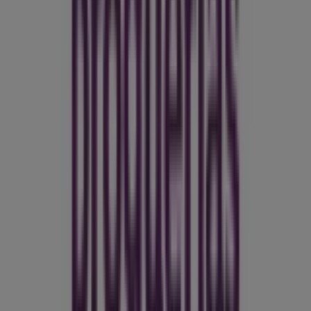
tiendas de Droguerías Colsubsidio en Cartagena
Publicidad