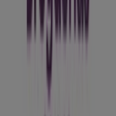
Tiendeo forma parte de Shopfully, la empresa
tecnológica que está reinventando las compras locales
en todo el mundo.
Tiendeo
¿Qué hacemos?