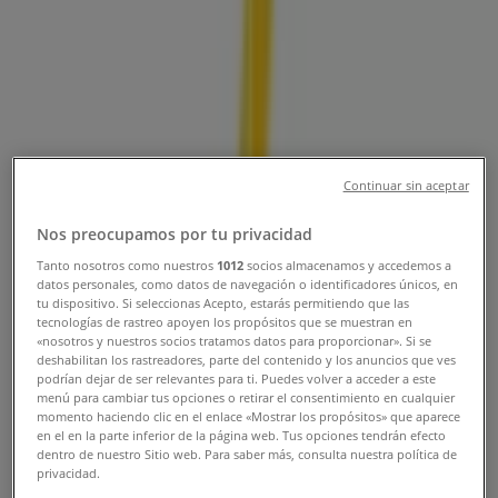
#54-215, Cartagena - Teléfono,
Horario y Promociones
Tiendeo en Cartagena
»
Ofertas de Farmacias, Droguerías y Ópticas en
Cartagena
»
Droguerías Colsubsidio en Cartagena
»
Continuar sin aceptar
Droguerías Colsubsidio | Calle 31 #54-215
Nos preocupamos por tu privacidad
Tanto nosotros como nuestros
1012
socios almacenamos y accedemos a
Mapa
(5)6931458
datos personales, como datos de navegación o identificadores únicos, en
Mapa
(5)6931458
tu dispositivo. Si seleccionas Acepto, estarás permitiendo que las
tecnologías de rastreo apoyen los propósitos que se muestran en
Estamos a punto de publicar ofertas de Droguerías
«nosotros y nuestros socios tratamos datos para proporcionar». Si se
deshabilitan los rastreadores, parte del contenido y los anuncios que ves
Colsubsidio
podrían dejar de ser relevantes para ti. Puedes volver a acceder a este
menú para cambiar tus opciones o retirar el consentimiento en cualquier
Publicidad
momento haciendo clic en el enlace «Mostrar los propósitos» que aparece
en el en la parte inferior de la página web. Tus opciones tendrán efecto
dentro de nuestro Sitio web. Para saber más, consulta nuestra política de
privacidad.