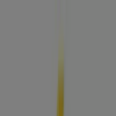
Estás aquí:
Cartagena
Destacados
Supermercados
Ropa y
Zapatos
Almacenes
Hogar y Muebles
Informática y
Electrónica
Farmacias, Droguerías y Ópticas
Perfumerías y
Belleza
Restaurantes
Juguetes y Bebés
Deporte
Carros,
Motos y Repuestos
Ferreterías y Construcción
Libros y
Cine
Viajes
Bancos y Seguros
Publicidad
Droguería Colsubsidio | Calle 31