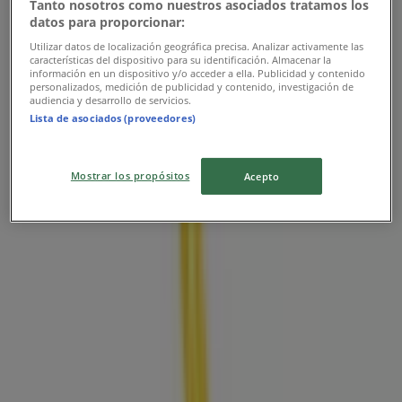
Tanto nosotros como nuestros asociados tratamos los
datos para proporcionar:
Utilizar datos de localización geográfica precisa. Analizar activamente las
características del dispositivo para su identificación. Almacenar la
información en un dispositivo y/o acceder a ella. Publicidad y contenido
personalizados, medición de publicidad y contenido, investigación de
audiencia y desarrollo de servicios.
Lista de asociados (proveedores)
Mostrar los propósitos
Acepto
Las tiendas más cercanas
Vélez
Cr 4 # 34-70 cl santos de piedra, Cartagena
44 m