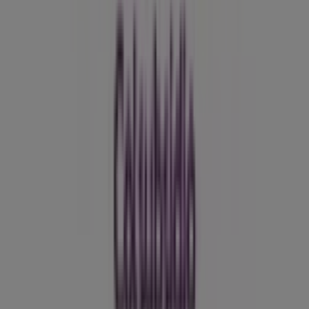
Soluciones para empresas
Noticias y prensa
Trabaja con nosotros
Contáctanos
Contacto comercial y de marketing
Tienda mal colocada en el mapa
Notificar un folleto
¿Encontraste un problema en la web o en la
aplicación?
Índices
Marcas
Marcas locales
Negocios