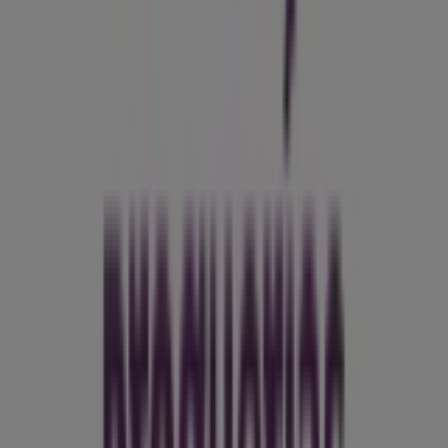
todo el
agosto de 2026
.
En Tiendeo te ofrecemos toda la información actualizada
sobre
Droguerías Colsubsidio
, como los horarios de
apertura, las ofertas exclusivas y la ubicación exacta de
la tienda en
Calle 31 #54-215
. Además, tendrás acceso a
los últimos catálogos de
Droguerías Colsubsidio
, donde
podrás descubrir las promociones más recientes y
aprovechar grandes descuentos en productos de
Farmacias, Droguerías y Ópticas
para tus compras en
Cartagena
.
No pierdas la oportunidad de visitar la tienda de
Droguerías Colsubsidio
en
Calle 31 #54-215
para
disfrutar de una experiencia de compra completa. Te
invitamos a explorar las promociones que tenemos para
ti este
agosto
y mantenerte informado de las mejores
ofertas de
Droguerías Colsubsidio
en
Cartagena
.
¡Visítanos y empieza a ahorrar hoy mismo!
Más información de Droguerías Colsubsidio
Ver otras