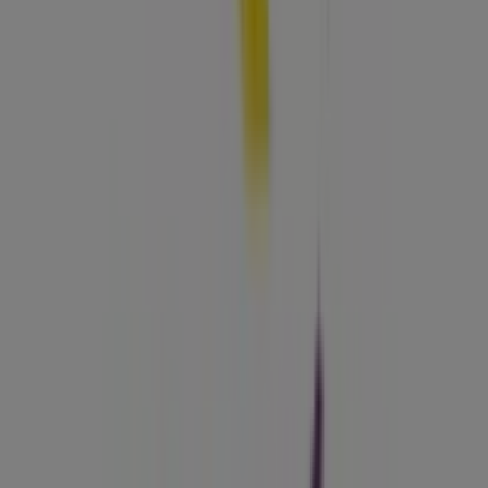
Calle Vicente García 1-2, Cartagena
92 m
Abierto
Otros negocios de Farmacias,
Droguerías y Ópticas en Cartagena
Droguerías Colsubsidio
Bienvenido a la tienda de
Droguerías Colsubsidio
en
Tiendeo, donde podrás descubrir las mejores
ofertas
,
promociones
y
catálogos
de esta destacada marca del
sector de
Farmacias, Droguerías y Ópticas
. Nuestra
tienda física está ubicada en
Calle 31 #54-215
,
Cartagena
, y en ella encontrarás una amplia gama de
productos de calidad que te permitirán ahorrar durante