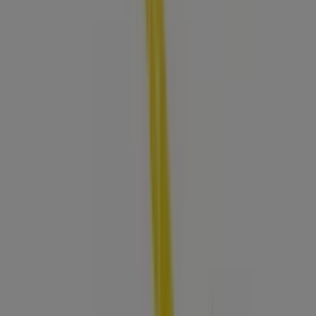
Librería San Pablo
Calle del Arzobispado 34-55, Cartagena
68 m
Cerrado
Petromil
CARRERA 3 34-76, Cartagena
86 m
Croydon