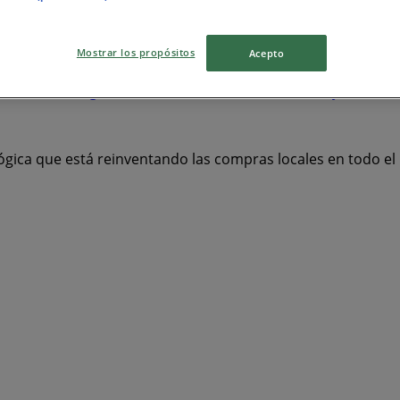
ebaja
Banco AV Villas
Alkosto
Éxito
Jumbo
Banco Ita
Mostrar los propósitos
Acepto
élez
BBVA
Falabella
Banco Falabella
Banco Caja Social
ta
ELA
Droguería la Economía
Totto
AKT
Cyzone
M
ógica que está reinventando las compras locales en todo e