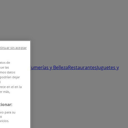
tinuar sin aceptar
atos de
 y Ópticas
Perfumerías y Belleza
Restaurantes
Juguetes y
que las
amos datos
 podrían dejar
l
ece en el en la
er más,
ionar:
ivo para su
do
vicios.