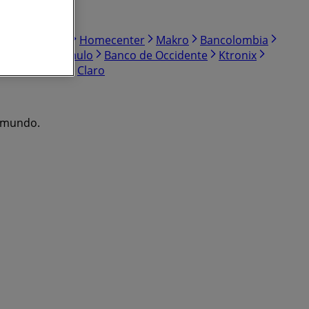
ú
Protección
Homecenter
Makro
Bancolombia
Calzado Romulo
Banco de Occidente
Ktronix
uebles Jamar
Claro
l mundo.