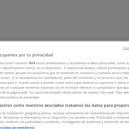
Con
cupamos por tu privacidad
ros como nuestros
1014
socios almacenamos y accedemos a datos personales, como d
ar y Muebles
Informática y Electrónica
Farmacias, Droguerías
 identificadores únicos, en tu dispositivo. Si seleccionas Acepto, estarás permitiendo 
de rastreo apoyen los propósitos que se muestran en «nosotros y nuestros socios trat
nstrucción
Libros y Cine
Viajes
Bancos y Seguros
ionar». Si se deshabilitan los rastreadores, parte del contenido y los anuncios que ves
antes para ti. Puedes volver a acceder a este menú para cambiar tus opciones o retirar e
to en cualquier momento haciendo clic en el enlace «Mostrar los propósitos» que apar
or de la página web. Tus opciones tendrán efecto dentro de nuestro Sitio web. Para sab
stra política de privacidad.
sotros como nuestros asociados tratamos los datos para proporc
s de localización geográfica precisa. Analizar activamente las características del disposit
ón. Almacenar la información en un dispositivo y/o acceder a ella. Publicidad y conteni
os, medición de publicidad y contenido, investigación de audiencia y desarrollo de ser
ociados (proveedores)