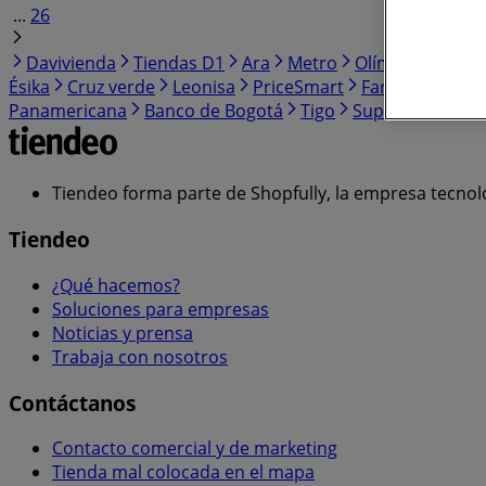
...
26
Davivienda
Tiendas D1
Ara
Metro
Olímpica
La R
Ésika
Cruz verde
Leonisa
PriceSmart
FarmaTodo
V
Panamericana
Banco de Bogotá
Tigo
Super Inter
Ba
Tiendeo forma parte de Shopfully, la empresa tecnol
Tiendeo
¿Qué hacemos?
Soluciones para empresas
Noticias y prensa
Trabaja con nosotros
Contáctanos
Contacto comercial y de marketing
Tienda mal colocada en el mapa