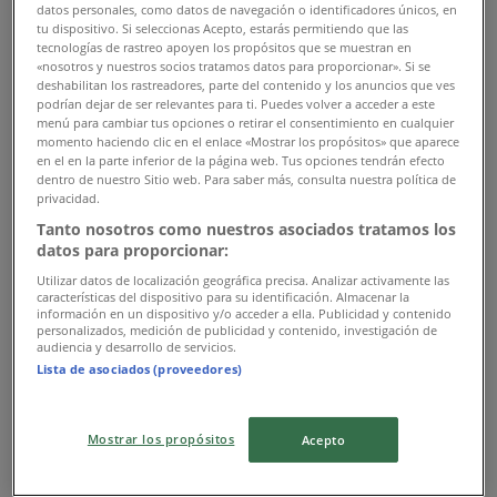
datos personales, como datos de navegación o identificadores únicos, en
Cerrado
tu dispositivo. Si seleccionas Acepto, estarás permitiendo que las
tecnologías de rastreo apoyen los propósitos que se muestran en
Lunes
«nosotros y nuestros socios tratamos datos para proporcionar». Si se
08:00 - 12:00
13:00 - 18:00
deshabilitan los rastreadores, parte del contenido y los anuncios que ves
Martes
podrían dejar de ser relevantes para ti. Puedes volver a acceder a este
menú para cambiar tus opciones o retirar el consentimiento en cualquier
08:00 - 12:00
13:00 - 18:00
momento haciendo clic en el enlace «Mostrar los propósitos» que aparece
Miércoles
en el en la parte inferior de la página web. Tus opciones tendrán efecto
08:00 - 12:00
13:00 - 18:00
dentro de nuestro Sitio web. Para saber más, consulta nuestra política de
privacidad.
Jueves
08:00 - 12:00
13:00 - 18:00
Tanto nosotros como nuestros asociados tratamos los
datos para proporcionar:
Viernes
08:00 - 12:00
13:00 - 18:00
Utilizar datos de localización geográfica precisa. Analizar activamente las
características del dispositivo para su identificación. Almacenar la
Sábado
información en un dispositivo y/o acceder a ella. Publicidad y contenido
personalizados, medición de publicidad y contenido, investigación de
Cerrado
audiencia y desarrollo de servicios.
Lista de asociados (proveedores)
Mapa
6525061
Cerrado
Mostrar los propósitos
Acepto