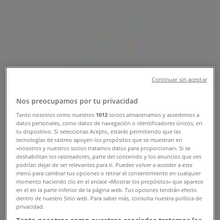
Direcciones, Teléfonos y Horarios
Tiendeo en Barrancabermeja
»
Ofertas de Restaurantes en Barrancabermeja
»
Continuar sin aceptar
Frisby en Barrancabermeja
»
Nos preocupamos por tu privacidad
Tiendas de Frisby en Barrancabermeja
Tanto nosotros como nuestros
1012
socios almacenamos y accedemos a
datos personales, como datos de navegación o identificadores únicos, en
tu dispositivo. Si seleccionas Acepto, estarás permitiendo que las
tecnologías de rastreo apoyen los propósitos que se muestran en
Frisby
«nosotros y nuestros socios tratamos datos para proporcionar». Si se
deshabilitan los rastreadores, parte del contenido y los anuncios que ves
Calle 50 25-29, Barrancabermeja
podrían dejar de ser relevantes para ti. Puedes volver a acceder a este
menú para cambiar tus opciones o retirar el consentimiento en cualquier
306 m
momento haciendo clic en el enlace «Mostrar los propósitos» que aparece
en el en la parte inferior de la página web. Tus opciones tendrán efecto
dentro de nuestro Sitio web. Para saber más, consulta nuestra política de
privacidad.