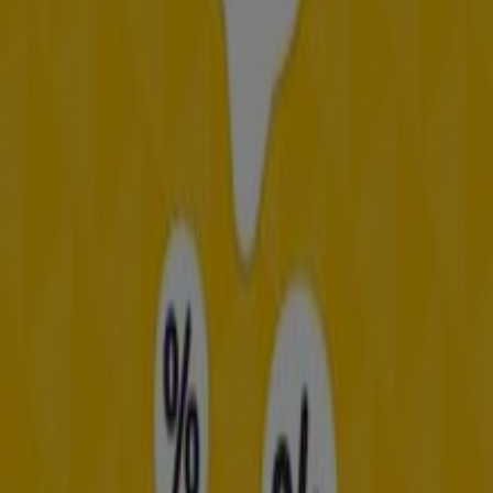
más cercanas en
Barrancabermeja
.
En Tiendeo, no solo tendrás acceso a
promociones
y
descuentos, sino también a información sobre las
tiendas físicas de tu ciudad. Explora los catálogos de
Frisby
, encuentra las tiendas en
Barrancabermeja
y
descubre los productos con grandes descuentos para
ahorrar en tus compras este
agosto
. Además, te
mantenemos al tanto de las ubicaciones exactas,
horarios de atención y todos los detalles necesarios para
que puedas disfrutar de una experiencia de compra
completa en
Barrancabermeja
.
No pierdas la oportunidad de aprovechar las
ofertas
de
Frisby
en las tiendas de
Barrancabermeja
y mantente
actualizado con los mejores precios durante
agosto de
2026
. En Tiendeo, siempre encontrarás las mejores
tiendas y opciones de compra en
Barrancabermeja
.
¡Empieza a explorar las tiendas y promociones que
tenemos para ti ahora mismo!