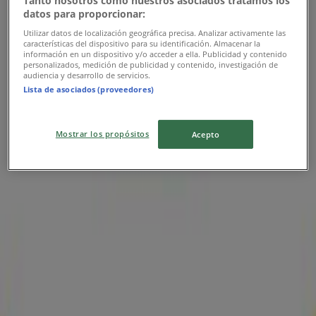
Tanto nosotros como nuestros asociados tratamos los
Frisby
datos para proporcionar:
Utilizar datos de localización geográfica precisa. Analizar activamente las
Diag 56 18 A 88 Barrio Galan, Barrancabermeja
características del dispositivo para su identificación. Almacenar la
información en un dispositivo y/o acceder a ella. Publicidad y contenido
personalizados, medición de publicidad y contenido, investigación de
1.1 km
audiencia y desarrollo de servicios.
Lista de asociados (proveedores)
Publicidad
Mostrar los propósitos
Acepto