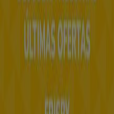
Trabaja con nosotros
Contáctanos
Contacto comercial y de marketing
Tienda mal colocada en el mapa
Notificar un folleto
¿Encontraste un problema en la web o en la
aplicación?
Índices
Marcas
Marcas locales
Negocios
Negocios cercanos