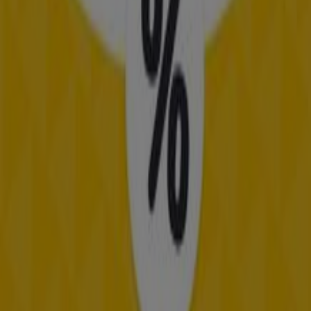
Ciudades con tiendas de Frisby
Frisby en Bucaramanga
Frisby en Floridablanca
Frisby en Piedecuesta
Ver más ciudades
Otros negocios de Restaurantes en
Barrancabermeja
Frisby
Bienvenido a Tiendeo, tu mejor opción para encontrar
no solo las mejores
ofertas
,
catálogos
y
promociones
,
sino también para descubrir las tiendas más destacadas
en
Barrancabermeja
. Durante el mes de
agosto de
2026
, en nuestra plataforma podrás conocer tanto las
últimas novedades de
Frisby
, una de las marcas más
reconocidas, como la ubicación y detalles de las tiendas