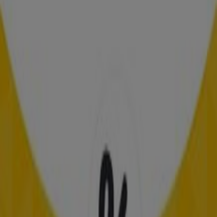
Folletos de Frisby en
Barrancabermeja
Frisby
Disfruta las noches felices
Vence el 30/11
Frisby
Ofertas Frisby